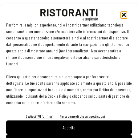
Maurizio Rosazza Prin
Noto anche per essere un finalista Masterchef, dal 2020
Maurizio
Rosazza Prin
si è convertito, insieme ad Alida Gotta, alla dark
Per fornire le migliori esperienze, noi e i nostri partner utilizziamo tecnologie
come i cookie per memorizzare e/o accedere alle informazioni del dispositivo. Il
kitchen con solo asporto.
consenso a queste tecnologie permetterà a noi e ai nostri partner di elaborare
È nata così
Delivery Valley
, che propone specialità italiane
dati personali come il comportamento durante la navigazione o gli ID univoci su
realizzate con ingredienti di alta qualità e reinventate dopo un
questo sito e di mostrare annunci (non) personalizzati. Non acconsentire o
ritirare il consenso può influire negativamente su alcune caratteristiche e
appassionato lavoro creativo. Qualche esempio? Pizza in
funzioni.
padellino di Lievito Mother Fucker, Hamburger di Giga Burger, Pollo
arrosto di Gira Girarrosto, Costine di maiale con salsa barbecue di
Clicca qui sotto per acconsentire a quanto sopra o per fare scelte
dettagliate. Le tue scelte saranno applicate solamente a questo sito. È possibile
Giga Ribs, Fritti misti di carne e pesce di Fritt Fighter, Cats-Su
modificare le impostazioni in qualsiasi momento, compreso il ritiro del consenso,
Sandro, panino giapponese con cotoletta.
utilizzando i pulsanti della Cookie Policy o cliccando sul pulsante di gestione del
consenso nella parte inferiore dello schermo.
Marco Lusso
Gestisci 1771 fornitori
Per saperne di più su questi scopi
Titolare della storica
Pasticceria Luciano
di Barge (Cn), dopo la
Accetta
pandemia ha deciso di diversificare l’offerta adeguandola a uno
stile più contemporaneo. Si è così trasferito in un locale più grande,