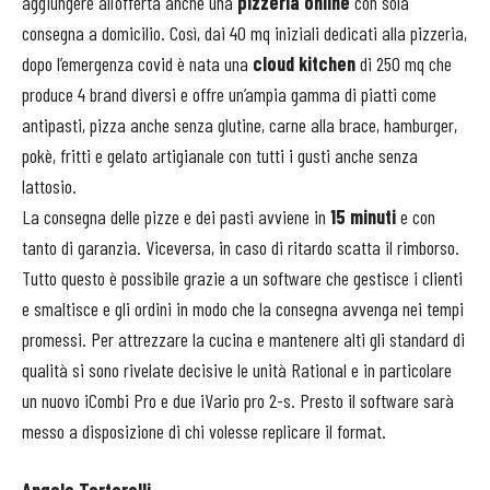
aggiungere all’offerta anche una
pizzeria online
con sola
consegna a domicilio. Così, dai 40 mq iniziali dedicati alla pizzeria,
dopo l’emergenza covid è nata una
cloud kitchen
di 250 mq che
produce 4 brand diversi e offre un’ampia gamma di piatti come
antipasti, pizza anche senza glutine, carne alla brace, hamburger,
pokè, fritti e gelato artigianale con tutti i gusti anche senza
lattosio.
La consegna delle pizze e dei pasti avviene in
15 minuti
e con
tanto di garanzia. Viceversa, in caso di ritardo scatta il rimborso.
Tutto questo è possibile grazie a un software che gestisce i clienti
e smaltisce e gli ordini in modo che la consegna avvenga nei tempi
promessi. Per attrezzare la cucina e mantenere alti gli standard di
qualità si sono rivelate decisive le unità Rational e in particolare
un nuovo iCombi Pro e due iVario pro 2-s. Presto il software sarà
messo a disposizione di chi volesse replicare il format.