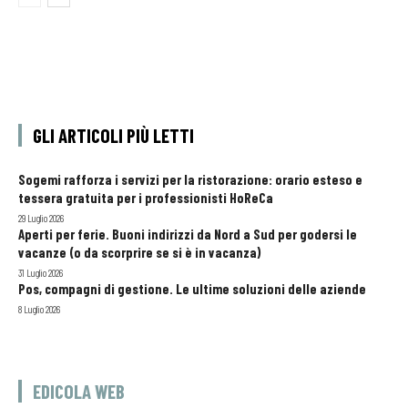
GLI ARTICOLI PIÙ LETTI
Sogemi rafforza i servizi per la ristorazione: orario esteso e
tessera gratuita per i professionisti HoReCa
29 Luglio 2026
Aperti per ferie. Buoni indirizzi da Nord a Sud per godersi le
vacanze (o da scorprire se si è in vacanza)
31 Luglio 2026
Pos, compagni di gestione. Le ultime soluzioni delle aziende
8 Luglio 2026
EDICOLA WEB