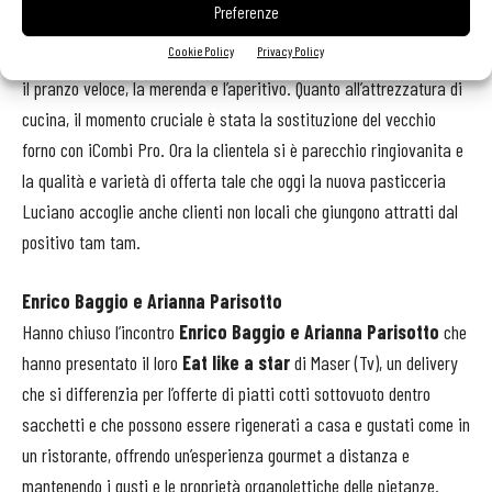
Preferenze
ha rinnovato le attrezzature e trasformato la pasticceria in un
Cookie Policy
Privacy Policy
locale in grado di offrire la colazione, lo spuntino di metà mattina,
il pranzo veloce, la merenda e l’aperitivo. Quanto all’attrezzatura di
cucina, il momento cruciale è stata la sostituzione del vecchio
forno con iCombi Pro. Ora la clientela si è parecchio ringiovanita e
la qualità e varietà di offerta tale che oggi la nuova pasticceria
Luciano accoglie anche clienti non locali che giungono attratti dal
positivo tam tam.
Enrico Baggio e Arianna Parisotto
Hanno chiuso l’incontro
Enrico Baggio e Arianna Parisotto
che
hanno presentato il loro
Eat like a star
di Maser (Tv), un delivery
che si differenzia per l’offerte di piatti cotti sottovuoto dentro
sacchetti e che possono essere rigenerati a casa e gustati come in
un ristorante, offrendo un’esperienza gourmet a distanza e
mantenendo i gusti e le proprietà organolettiche delle pietanze.