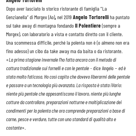
Angelo Tortorelli
Dopo aver lasciato lo storico ristorante di famiglia “La
Genzianella” di Morgex (Ao)
,
nel 2019
Angelo Tortorelli
ha puntato
sul take away di montagna fondando
Il Polentiere
(sempre a
Morgex), con laboratorio a vista e contatto diretto con il cliente.
Una scommessa difficile, perché la polenta non è (o almeno non era
fino adesso) un cibo da take away ma da baita o da ristorante.
«
La prima stagione invernale l’ho fatta ancora con il metodo di
cottura tradizionale sui fornelli e con le pentole
- dice Angelo –
ed è
stata molto faticosa. Ho così capito che dovevo liberarmi delle pentole
e passare a un tecnologia più avanzata. La risposta è stata iVario:
niente più pentole che appesantiscono il lavoro, niente più lunghe
cotture da controllare, preparazioni notturne e moltiplicazione dei
condimenti per la polenta che ora comprende preparazioni a base di
carne, pesce e verdure, tutte con uno standard di qualità alto e
costante
».