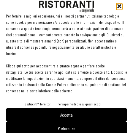
programma di responsabilità sociale di Bonduelle Food Service che
punta a favorire
lo sviluppo di un’agricoltura e di
Per fornire le migliori esperienze, noi e i nostri partner utilizziamo tecnologie
un’alimentazione sostenibili
, per contribuire alla salute del
come i cookie per memorizzare e/o accedere alle informazioni del dispositivo. Il
consenso a queste tecnologie permetterà a noi e ai nostri partner di elaborare
pianeta e delle persone: un percorso insito nella storia dell’azienda,
dati personali come il comportamento durante la navigazione o gli ID univoci su
che da sempre ha avuto uno sguardo attento verso questi temi. Si
questo sito e di mostrare annunci (non) personalizzati. Non acconsentire o
tratta di obiettivi perseguibili attraverso azioni quotidiane che
ritirare il consenso può influire negativamente su alcune caratteristiche e
funzioni.
riguardano tutte le fasi di lavorazione, dal campo allo stabilimento,
per offrire servizi e prodotti sostenibili ai professionisti della
Clicca qui sotto per acconsentire a quanto sopra o per fare scelte
ristorazione.
dettagliate. Le tue scelte saranno applicate solamente a questo sito. È possibile
modificare le impostazioni in qualsiasi momento, compreso il ritiro del consenso,
utilizzando i pulsanti della Cookie Policy o cliccando sul pulsante di gestione del
Ecco le sette azioni concrete per la sostenibilità:
consenso nella parte inferiore dello schermo.
1. Favorire le produzioni locali e stagionali
Gestisci 1771 fornitori
Per saperne di più su questi scopi
Accetta
2. Limitare l’uso di pesticidi
Preferenze