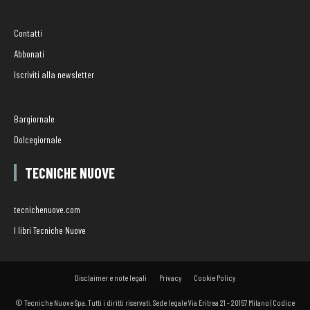
Contatti
Abbonati
Iscriviti alla newsletter
Bargiornale
Dolcegiornale
TECNICHE NUOVE
tecnichenuove.com
I libri Tecniche Nuove
Disclaimer e note legali
Privacy
Cookie Policy
© Tecniche Nuove Spa. Tutti i diritti riservati. Sede legale Via Eritrea 21 - 20157 Milano | Codice