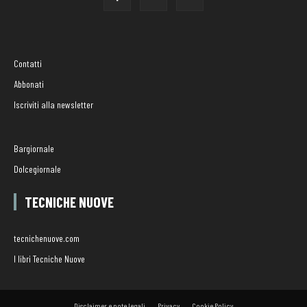
Contatti
Abbonati
Iscriviti alla newsletter
Bargiornale
Dolcegiornale
TECNICHE NUOVE
tecnichenuove.com
I libri Tecniche Nuove
Disclaimer e note legali
Privacy
Cookie Policy