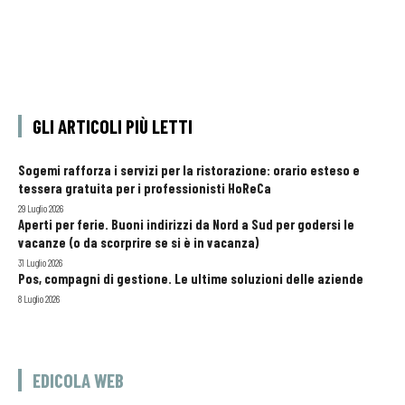
GLI ARTICOLI PIÙ LETTI
Sogemi rafforza i servizi per la ristorazione: orario esteso e
tessera gratuita per i professionisti HoReCa
29 Luglio 2026
Aperti per ferie. Buoni indirizzi da Nord a Sud per godersi le
vacanze (o da scorprire se si è in vacanza)
31 Luglio 2026
Pos, compagni di gestione. Le ultime soluzioni delle aziende
8 Luglio 2026
EDICOLA WEB