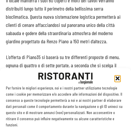
Il locale manterrà i suoi 60 coperti e molti dei tavoli verranno
distribuiti lungo tutto il perimetro della bellissima serra
bioclimatica. Questa nuova sistemazione logistica permetterà ai
clienti di cenare affacciandosi sul panorama unico della città
sabauda e godere della straordinaria atmosfera del moderno
giardino progettato da Renzo Piano a 150 metri d’altezza.
L’offerta di Piano35 si baserà su tre differenti proposte di menu,
ognuna di quattro o di sette portate, a seconda che si scelga il
percorso breve oppure il percorso completo.
Per fornire le migliori esperienze, noi e i nostri partner utilizziamo tecnologie
Spiega Sacco: «
A Piano35 abbiamo pensato a tre percorsi: In
come i cookie per memorizzare e/o accedere alle informazioni del dispositivo. Il
Piemonte, un mio omaggio alla grande tradizione culinaria torinese,
consenso a queste tecnologie permetterà a noi e ai nostri partner di elaborare
Giro d’Italia, in cui a farla da padrone sarà la materia prima del
dati personali come il comportamento durante la navigazione o gli ID univoci su
questo sito e di mostrare annunci (non) personalizzati. Non acconsentire o
Belpaese, per arrivare infine al menu Piccolo Lago a Torino con i
ritirare il consenso può influire negativamente su alcune caratteristiche e
classici stellati del ristorante di Verbania, dal Lingotto del Mergozzo al
funzioni.
Flan di Bettelmatt alla Carbonara au Koque
».