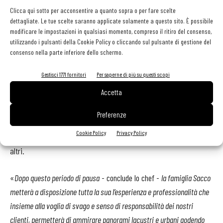
Clicca qui sotto per acconsentire a quanto sopra o per fare scelte
dettagliate. Le tue scelte saranno applicate solamente a questo sito. È possibile
Stesso impegno, ricercatezza e sostenibilità contraddistinguerà la
modificare le impostazioni in qualsiasi momento, compreso il ritiro del consenso,
riapertura del Lounge bar Piano35
che tornerà ad essere,
utilizzando i pulsanti della Cookie Policy o cliccando sul pulsante di gestione del
consenso nella parte inferiore dello schermo.
dalle 18.00 all’una di notte, uno spazio di relax e svago, dove la
miscelazione di Simone Sacco e la creatività del ristorante
Gestisci 1771 fornitori
Per saperne di più su questi scopi
proseguiranno il solido dialogo iniziato qualche mese fa. La
Accetta
proposta vede protagoniste due famiglie di drink:
i soliti classici
e
gli insoliti
, accompagnati dalle golosità di quello che è stato
Preferenze
ribattezzato
Street Food sopra Torino
. Anche qui, seguendo le nuove
Cookie Policy
Privacy Policy
regole, tavolini e divanetti saranno ben distanziati gli uni dagli
altri.
«
Dopo questo periodo di pausa
- conclude lo chef -
la famiglia Sacco
metterà a disposizione tutta la sua l’esperienza e professionalità che
insieme alla voglia di svago e senso di responsabilità dei nostri
clienti, permetterà di ammirare panorami lacustri e urbani godendo