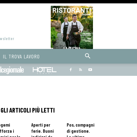
ewsletter
IL TROVA LAVORO
Bargiornale
dolcegiornale
Hoteldomani
GLI ARTICOLI PIÙ LETTI
ogemi
Aperti per
Pos, compagni
fforza i
ferie. Buoni
di gestione.