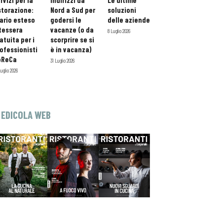
rvizi per la
indirizzi da
Le ultime
storazione:
Nord a Sud per
soluzioni
ario esteso
godersi le
delle aziende
tessera
vacanze (o da
8 Luglio 2026
atuita per i
scorprire se si
ofessionisti
è in vacanza)
oReCa
31 Luglio 2026
Luglio 2026
EDICOLA WEB