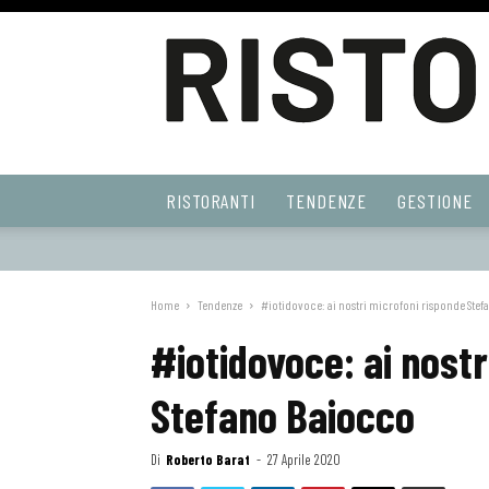
Ristoranti
RISTORANTI
TENDENZE
GESTIONE
Web
Home
Tendenze
#iotidovoce: ai nostri microfoni risponde Ste
#iotidovoce: ai nost
Stefano Baiocco
Di
Roberto Barat
-
27 Aprile 2020