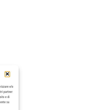
orizzare e/o
tri partner
ito e di
mente su