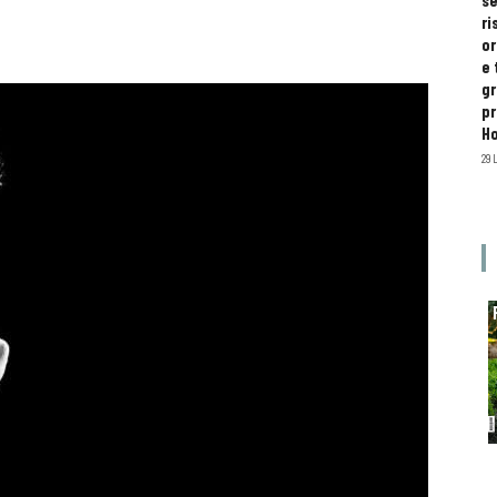
se
ri
or
e 
gr
pr
H
29 