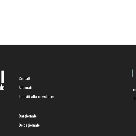
Contatti
Abbonati
te
Iscriviti alla newsletter
I 
Bargiornale
Dolcegiornale