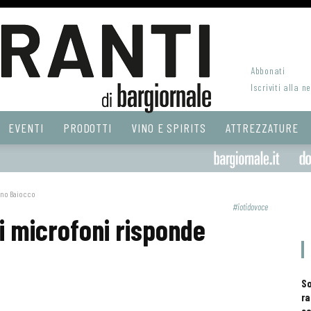
Abbonati
Iscriviti alla n
EVENTI
PRODOTTI
VINO E SPIRITS
ATTREZZATURE
fano Baiocco
#iotidovoce
ri microfoni risponde
S
ra