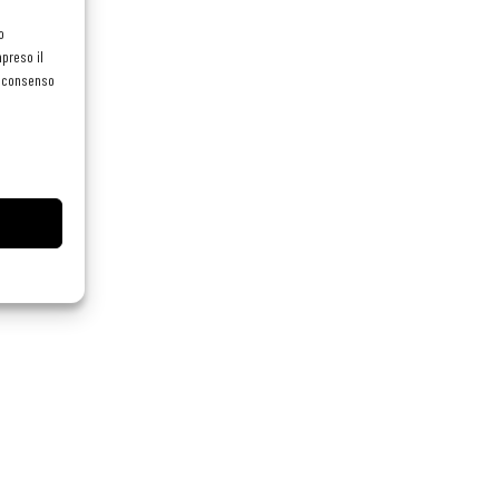
o
preso il
el consenso