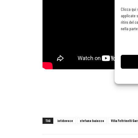
Clicca qui 
applicate s
ritiro del 
nella parte
TAG
iotidovoce
stefano baiocco
Villa Feltrinelli G