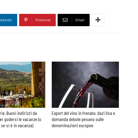
inkedin
Pinterest
Email
rie. Buoni indirizzi da
Export del vino in frenata: dazi Usa e
er godersi le vacanze (o
domanda debole pesano sulle
 se si è in vacanza)
denominazioni europee