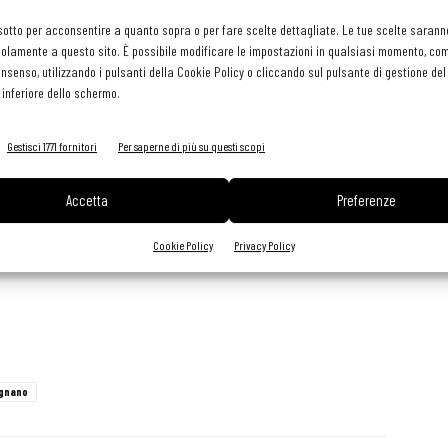
sotto per acconsentire a quanto sopra o per fare scelte dettagliate. Le tue scelte sarann
olamente a questo sito. È possibile modificare le impostazioni in qualsiasi momento, com
consenso, utilizzando i pulsanti della Cookie Policy o cliccando sul pulsante di gestione d
 inferiore dello schermo.
Gestisci 1771 fornitori
Per saperne di più su questi scopi
Accetta
Preferenze
Cookie Policy
Privacy Policy
argnano