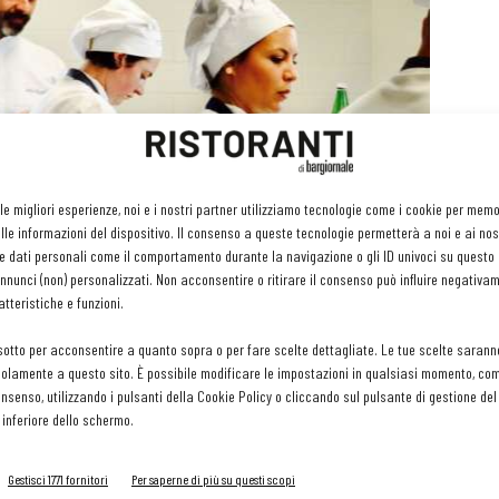
 le migliori esperienze, noi e i nostri partner utilizziamo tecnologie come i cookie per mem
le informazioni del dispositivo. Il consenso a queste tecnologie permetterà a noi e ai nos
e dati personali come il comportamento durante la navigazione o gli ID univoci su questo s
nunci (non) personalizzati. Non acconsentire o ritirare il consenso può influire negativa
tteristiche e funzioni.
sotto per acconsentire a quanto sopra o per fare scelte dettagliate. Le tue scelte sarann
olamente a questo sito. È possibile modificare le impostazioni in qualsiasi momento, com
consenso, utilizzando i pulsanti della Cookie Policy o cliccando sul pulsante di gestione d
 inferiore dello schermo.
i di età compresa tra i 18 e i 35 anni
. Non è richiesto un
edia e soprattutto tanta passione per questo lavoro.
Gestisci 1771 fornitori
Per saperne di più su questi scopi