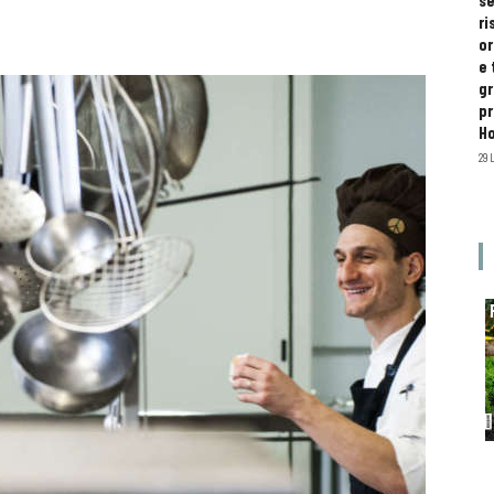
se
ri
or
e 
gr
pr
H
29 