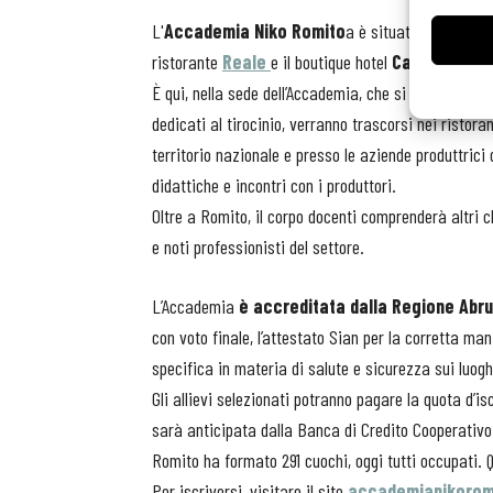
L'
Accademia Niko Romito
a è situata in un ex 
ristorante
Reale
e il boutique hotel
Casadonna
.
È qui, nella sede dell’Accademia, che si svolgeranno 
dedicati al tirocinio, verranno trascorsi nei ristora
territorio nazionale e presso le aziende produttrici
didattiche e incontri con i produttori.
Oltre a Romito, il corpo docenti comprenderà altri ch
e noti professionisti del settore.
L’Accademia
è accreditata dalla Regione Abr
con voto finale, l’attestato Sian per la corretta man
specifica in materia di salute e sicurezza sui luoghi
Gli allievi selezionati potranno pagare la quota d’is
sarà anticipata dalla Banca di Credito Cooperativo
Romito ha formato 291 cuochi, oggi tutti occupati. 
Per iscriversi, visitare il sito
accademianikoromi