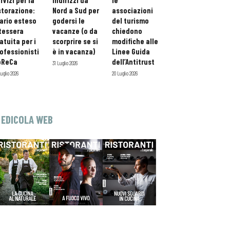
rvizi per la
indirizzi da
le
storazione:
Nord a Sud per
associazioni
ario esteso
godersi le
del turismo
tessera
vacanze (o da
chiedono
atuita per i
scorprire se si
modifiche alle
ofessionisti
è in vacanza)
Linee Guida
oReCa
dell’Antitrust
31 Luglio 2026
Luglio 2026
20 Luglio 2026
EDICOLA WEB