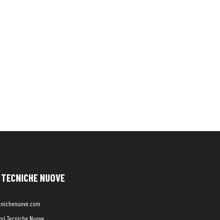
TECNICHE NUOVE
cnichenuove.com
libri Tecniche Nuove