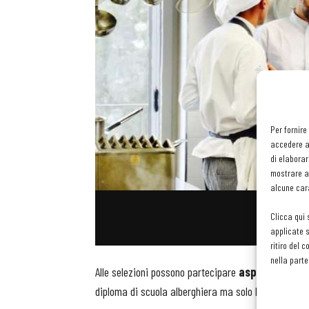
Per fornire
accedere al
di elaborar
mostrare an
alcune cara
Clicca qui 
applicate s
ritiro del 
nella parte
Alle selezioni possono partecipare
aspiranti cuoch
diploma di scuola alberghiera ma solo la licenza m