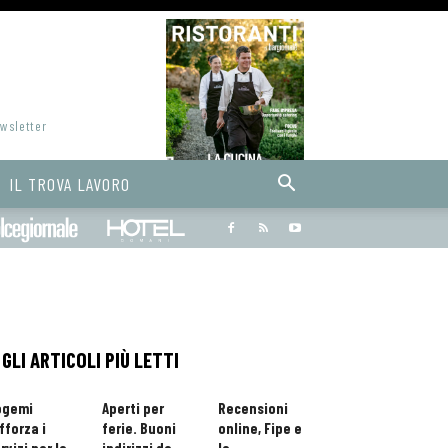
ewsletter
IL TROVA LAVORO
Bargiornale
dolcegiornale
Hoteldomani
GLI ARTICOLI PIÙ LETTI
ogemi
Aperti per
Recensioni
fforza i
ferie. Buoni
online, Fipe e