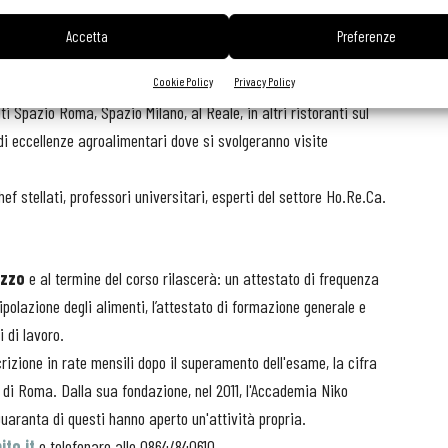
monastero a
Castel di Sangro
(Aq), dove hanno anche sede il
Accetta
Preferenze
le lezioni si svolgono per sei mesi, mentre gli altri sei mesi,
Cookie Policy
Privacy Policy
nti Spazio Roma, Spazio Milano, al Reale, in altri ristoranti sul
 di eccellenze agroalimentari dove si svolgeranno visite
ef stellati, professori universitari, esperti del settore Ho.Re.Ca.
uzzo
e al termine del corso rilascerà: un attestato di frequenza
ipolazione degli alimenti, l’attestato di formazione generale e
 di lavoro.
crizione in rate mensili dopo il superamento dell'esame, la cifra
 di Roma. Dalla sua fondazione, nel 2011, l'Accademia Niko
Quaranta di questi hanno aperto un'attività propria.
to.it
o telefonare allo 0864/840610.