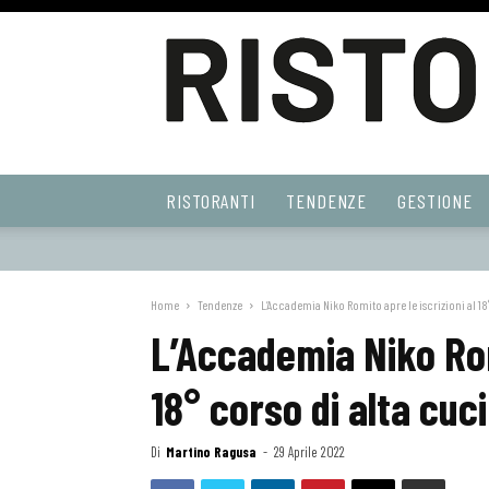
Ristoranti
RISTORANTI
TENDENZE
GESTIONE
Web
Home
Tendenze
L’Accademia Niko Romito apre le iscrizioni al 18°
L’Accademia Niko Romi
18° corso di alta cuc
Di
Martino Ragusa
-
29 Aprile 2022