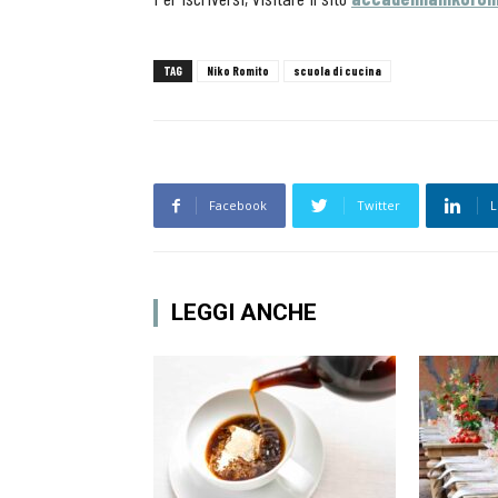
TAG
Niko Romito
scuola di cucina
Facebook
Twitter
L
LEGGI ANCHE