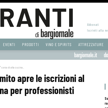
Abbonati
Iscriviti alla n
EVENTI
PRODOTTI
VINO E SPIRITS
ATTREZZATURE
 corso di alta cucina...
to apre le iscrizioni al
ina per professionisti
S
ra