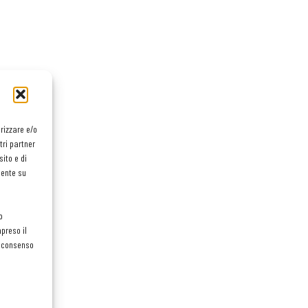
orizzare e/o
tri partner
ito e di
mente su
o
preso il
el consenso