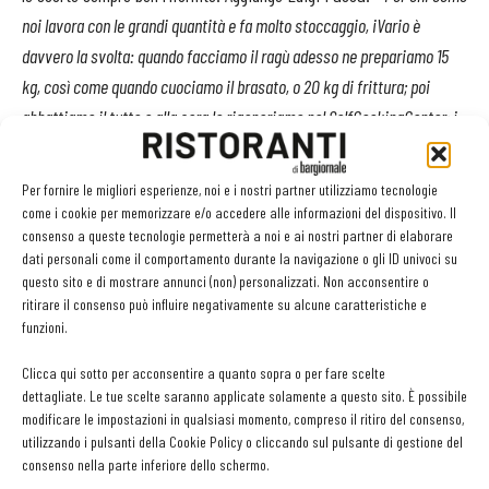
noi lavora con le grandi quantità e fa molto stoccaggio, iVario è
davvero la svolta: quando facciamo il ragù adesso ne prepariamo 15
kg, così come quando cuociamo il brasato, o 20 kg di frittura; poi
abbattiamo il tutto e alla sera lo rigeneriamo nel SelfCookingCenter; i
piatti risultano come appena fatti, ma gli ospiti devono aspettare la
metà del tempo
».
Per fornire le migliori esperienze, noi e i nostri partner utilizziamo tecnologie
come i cookie per memorizzare e/o accedere alle informazioni del dispositivo. Il
Un altro vantaggio che il personale dell’Hotel Mediterranee ha
consenso a queste tecnologie permetterà a noi e ai nostri partner di elaborare
dati personali come il comportamento durante la navigazione o gli ID univoci su
notato nell’utilizzo di iVario è la qualità dei prodotti finiti, dai dolci
questo sito e di mostrare annunci (non) personalizzati. Non acconsentire o
ai salati, dai fritti alle salse. «
Il cibo ha un altro gusto. Per esempio,
ritirare il consenso può influire negativamente su alcune caratteristiche e
il ragù: si nota la differenza tra quando viene fatto in pentola o in
funzioni.
iVario, dove la temperatura è sempre costante, e per questo il gusto è
Clicca qui sotto per acconsentire a quanto sopra o per fare scelte
migliore»
spiega lo chef Giuseppe La Camera
«Il fritto risulta
dettagliate. Le tue scelte saranno applicate solamente a questo sito. È possibile
sempre morbido dentro e croccante fuori. Le salse, come la crema
modificare le impostazioni in qualsiasi momento, compreso il ritiro del consenso,
utilizzando i pulsanti della Cookie Policy o cliccando sul pulsante di gestione del
pasticcera e la besciamella, sono piacevoli e vellutate. Il pesce per la
consenso nella parte inferiore dello schermo.
zuppa rimane tenero ma bello croccante. Anche la cottura a bassa