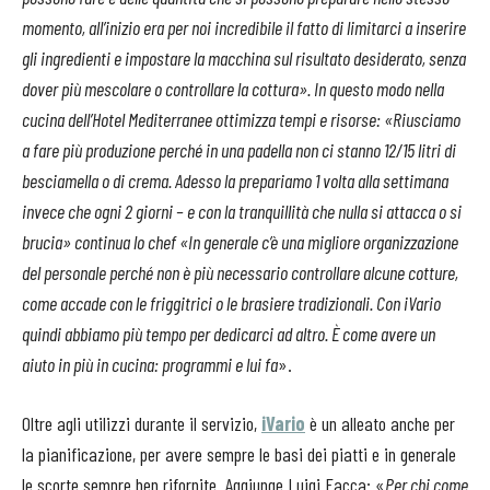
momento, all’inizio era per noi incredibile il fatto di limitarci a inserire
gli ingredienti e impostare la macchina sul risultato desiderato, senza
dover più mescolare o controllare la cottura». In questo modo nella
cucina dell’Hotel Mediterranee ottimizza tempi e risorse: «Riusciamo
a fare più produzione perché in una padella non ci stanno 12/15 litri di
besciamella o di crema. Adesso la prepariamo 1 volta alla settimana
invece che ogni 2 giorni – e con la tranquillità che nulla si attacca o si
brucia» continua lo chef «In generale c’è una migliore organizzazione
del personale perché non è più necessario controllare alcune cotture,
come accade con le friggitrici o le brasiere tradizionali. Con iVario
quindi abbiamo più tempo per dedicarci ad altro. È come avere un
aiuto in più in cucina: programmi e lui fa
».
Oltre agli utilizzi durante il servizio,
iVario
è un alleato anche per
la pianificazione, per avere sempre le basi dei piatti e in generale
le scorte sempre ben rifornite. Aggiunge Luigi Facca: «
Per chi come