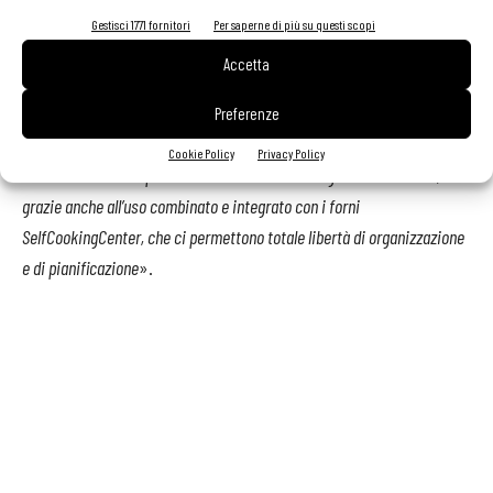
temperatura ha prodotto risultati spettacolari. La carne è tenerissima
Gestisci 1771 fornitori
Per saperne di più su questi scopi
e morbida. Il roastbeef, ad esempio, ha un bel colore rosso all’interno
Accetta
ma senza sangue
».
Preferenze
«
Stiamo ancora sperimentando»
conclude Luigi Facca «M
a siamo
Cookie Policy
Privacy Policy
sicuri che iVario ci permetterà di lavorare al meglio e di crescere,
grazie anche all’uso combinato e integrato con i forni
SelfCookingCenter, che ci permettono totale libertà di organizzazione
e di pianificazione
».