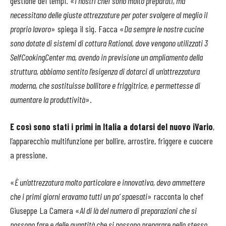
gestione dei tempi. «
I nostri chef sono molto preparati, ma
necessitano delle giuste attrezzature per poter svolgere al meglio il
proprio lavoro
» spiega il sig. Facca «
Da sempre le nostre cucine
sono dotate di sistemi di cottura Rational, dove vengono utilizzati 3
SelfCookingCenter ma, avendo in previsione un ampliamento della
struttura, abbiamo sentito l’esigenza di dotarci di un’attrezzatura
moderna, che sostituisse bollitore e friggitrice, e permettesse di
aumentare la produttività
».
E così sono stati i primi in Italia a dotarsi del nuovo iVario
,
l’apparecchio multifunzione per bollire, arrostire, friggere e cuocere
a pressione.
«
È un’attrezzatura molto particolare e innovativa, devo ammettere
che i primi giorni eravamo tutti un po’ spaesati
» racconta lo chef
Giuseppe La Camera «
Al di là del numero di preparazioni che si
possono fare e delle quantità che si possono preparare nello stesso