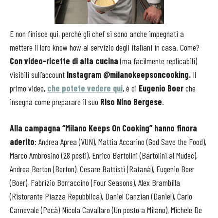
E non finisce qui, perché gli chef si sono anche impegnati a
mettere il loro know how al servizio degli italiani in casa. Come?
Con video-ricette di alta cucina
(ma facilmente replicabili)
visibili sull’account
Instagram @milanokeepsoncooking.
Il
primo video,
che potete vedere qui
, è di
Eugenio Boer
che
insegna come preparare il suo
Riso Nino Bergese
.
Alla campagna “Milano Keeps On Cooking” hanno finora
aderito
: Andrea Aprea (VUN), Mattia Accarino (God Save the Food),
Marco Ambrosino (28 posti), Enrico Bartolini (Bartolini al Mudec),
Andrea Berton (Berton), Cesare Battisti (Ratanà), Eugenio Boer
(Boer), Fabrizio Borraccino (Four Seasons), Alex Brambilla
(Ristorante Piazza Repubblica), Daniel Canzian (Daniel), Carlo
Carnevale (Pecà) Nicola Cavallaro (Un posto a Milano), Michele De