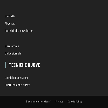
Contatti
Abbonati
Iscriviti alla newsletter
Bargiornale
Dolcegiornale
TECNICHE NUOVE
tecnichenuove.com
I libri Tecniche Nuove
Disclaimer e note legali
Privacy
Cookie Policy