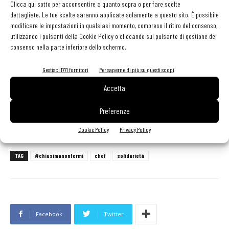
Clicca qui sotto per acconsentire a quanto sopra o per fare scelte
Martina Miccione (Tipografia Alimentare), Davide Oldani (D’O),
dettagliate. Le tue scelte saranno applicate solamente a questo sito. È possibile
Giuseppe Postorino (L’Alchimia), Mathias Perdomo (stellato di “Pont
modificare le impostazioni in qualsiasi momento, compreso il ritiro del consenso,
de Ferr”, chef Ristorante Contraste), Wicky Priyan (Wicky’s
utilizzando i pulsanti della Cookie Policy o cliccando sul pulsante di gestione del
consenso nella parte inferiore dello schermo.
Innovative Japanese Cuisine), Aldo Ritrovato (IT), Eugenio
Roncoroni (Al Mercato), Claudio Sadler (Sadler), Laura Santosuosso
Gestisci 1771 fornitori
Per saperne di più su questi scopi
(Enoteca Naturale), Lorenzo Sirabella (Dry), Luigi Taglienti (Lume),
Accetta
Matteo Torretta (Asola), Viviana Varese (Viva), Simone Zanon
(Ronchettino), Andrea Zazzara (Motelombroso), Giuseppe Zen
Preferenze
(Macelleria Popolare).
Cookie Policy
Privacy Policy
TAG
#chiusimanonfermi
chef
solidarietà
Facebook
Twitter