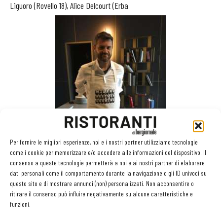
Liguoro (Rovello 18), Alice Delcourt (Erba
Per fornire le migliori esperienze, noi e i nostri partner utilizziamo tecnologie
come i cookie per memorizzare e/o accedere alle informazioni del dispositivo. Il
consenso a queste tecnologie permetterà a noi e ai nostri partner di elaborare
Brusca), Roberto Di Pinto (Sine), Gianluca Fusto (Fusto Milano),
dati personali come il comportamento durante la navigazione o gli ID univoci su
questo sito e di mostrare annunci (non) personalizzati. Non acconsentire o
Lucia Gaspari (Rost), Antonio Guida (Mandarin), Ernst Knam
ritirare il consenso può influire negativamente su alcune caratteristiche e
(Knam), Antonio e Vincenzo Lebano (Terrazza Gallia), Filippo La
funzioni.
Mantia (Filippo La Mantia Oste e Cuoco), Chang Liu (Serica),