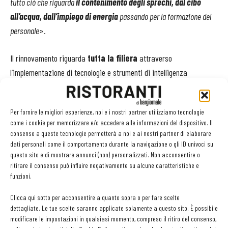
tutto ciò che riguarda
il contenimento degli sprechi, dal cibo
all’acqua, dall’impiego
di energia
passando per la formazione del
personale
».
Il rinnovamento riguarda
tutta la filiera
attraverso
l’implementazione di tecnologie e strumenti di intelligenza
artificiale utili a intercettare le preferenze di clienti attuali e
potenziali, anche per abbracciare un’utenza più ampia, con
Per fornire le migliori esperienze, noi e i nostri partner utilizziamo tecnologie
un’offerta in linea con i gusti e le tendenze dell’attuale mercato del
come i cookie per memorizzare e/o accedere alle informazioni del dispositivo. Il
food & beverage. L’obiettivo è quello di consolidare la leadership del
consenso a queste tecnologie permetterà a noi e ai nostri partner di elaborare
gruppo sul mercato, puntando anche sull’estero, con l’obiettivo di
dati personali come il comportamento durante la navigazione o gli ID univoci su
questo sito e di mostrare annunci (non) personalizzati. Non acconsentire o
raddoppiare il fatturato entro i prossimi tre anni.
ritirare il consenso può influire negativamente su alcune caratteristiche e
funzioni.
Tra gli ingressi nel nuovo board di Nabucco, c’è anche
Roberto
Clicca qui sotto per acconsentire a quanto sopra o per fare scelte
Imperatrice
, già CEO di Sebeto Holding (che controlla tra gli altri
dettagliate. Le tue scelte saranno applicate solamente a questo sito. È possibile
Rossopomodoro), con il ruolo di Amministratore Delegato. Una
modificare le impostazioni in qualsiasi momento, compreso il ritiro del consenso,
figura di forte esperienza, alla quarta operazione finanziaria con