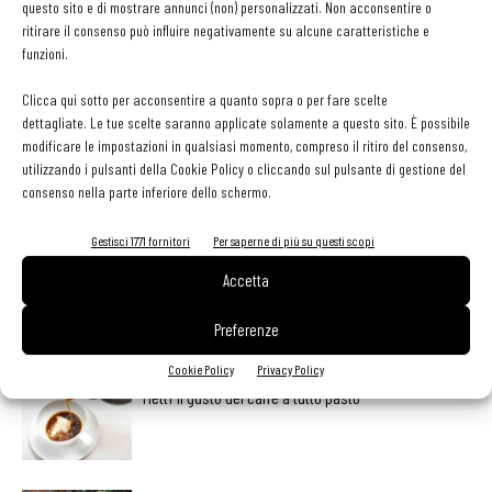
questo sito e di mostrare annunci (non) personalizzati. Non acconsentire o
ritirare il consenso può influire negativamente su alcune caratteristiche e
funzioni.
Clicca qui sotto per acconsentire a quanto sopra o per fare scelte
dettagliate. Le tue scelte saranno applicate solamente a questo sito. È possibile
Facebook
Twitter
modificare le impostazioni in qualsiasi momento, compreso il ritiro del consenso,
utilizzando i pulsanti della Cookie Policy o cliccando sul pulsante di gestione del
consenso nella parte inferiore dello schermo.
LEGGI ANCHE
Gestisci 1771 fornitori
Per saperne di più su questi scopi
Accetta
L’ineguagliabile sapore dei funghi. Come prepararli,
conservarli e valorizzarli
Preferenze
Cookie Policy
Privacy Policy
Metti il gusto del caffè a tutto pasto