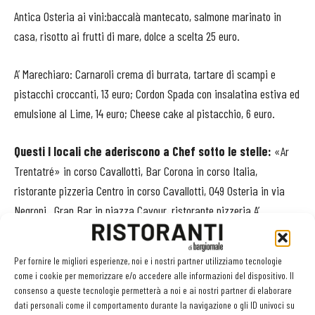
Antica Osteria ai vini:baccalà mantecato, salmone marinato in
casa, risotto ai frutti di mare, dolce a scelta 25 euro.
A’ Marechiaro: Carnaroli crema di burrata, tartare di scampi e
pistacchi croccanti, 13 euro; Cordon Spada con insalatina estiva ed
emulsione al Lime, 14 euro; Cheese cake al pistacchio, 6 euro.
Questi l locali che aderiscono a Chef sotto le stelle:
«Ar
Trentatré» in corso Cavallotti, Bar Corona in corso Italia,
ristorante pizzeria Centro in corso Cavallotti, 049 Osteria in via
Negroni, Gran Bar in piazza Cavour, ristorante pizzeria A’
Marechiaro in piazza delle Erbe, 4 tavoli in salumeria Moroni in via
Avogadro, Antica osteria Ai Vini in largo Cavallazzi, Maverick
Per fornire le migliori esperienze, noi e i nostri partner utilizziamo tecnologie
caffé in corso Risorgimento, Francandò in corso XXIII marzo,
come i cookie per memorizzare e/o accedere alle informazioni del dispositivo. Il
Pancaffè in viale Giulio Cesare, Dai Malnat in corso Torino, Caffè
consenso a queste tecnologie permetterà a noi e ai nostri partner di elaborare
dati personali come il comportamento durante la navigazione o gli ID univoci su
Le Risaie a Casalgiate, in via del Castello.