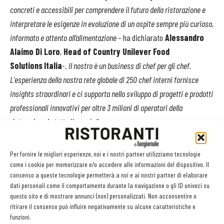
concreti e accessibili per comprendere il futuro della ristorazione e
interpretare le esigenze in evoluzione di un ospite sempre più curioso,
informato e attento all’alimentazione –
ha
dichiarato
Alessandro
Alaimo Di Loro
,
Head of Country Unilever Food
Solutions
Italia
-.
Il nostro è un business di chef per gli chef.
L'esperienza della nostra rete globale di 250 chef interni fornisce
insights straordinari e ci supporta nello sviluppo di progetti e prodotti
professionali innovativi per oltre 3 milioni di operatori della
ristorazione in tutto il mondo.”
Gli appuntamenti di Foodart Collection - Il Menù del Futuro
Per fornire le migliori esperienze, noi e i nostri partner utilizziamo tecnologie
come i cookie per memorizzare e/o accedere alle informazioni del dispositivo. Il
Il calendario della formazione
Foodart Collection - Il Menù del
consenso a queste tecnologie permetterà a noi e ai nostri partner di elaborare
dati personali come il comportamento durante la navigazione o gli ID univoci su
Futuro
comprende 12 eventi live sul territorio e on demand, che si
questo sito e di mostrare annunci (non) personalizzati. Non acconsentire o
svolgeranno da aprile a dicembre. Due i format:
“A casa di …”
, in
ritirare il consenso può influire negativamente su alcune caratteristiche e
livestreaming dalle cucine degli chef stellati e
“A tu per tu con
funzioni.