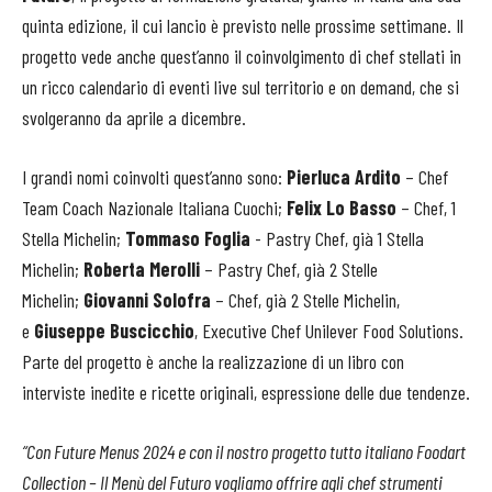
quinta edizione, il cui lancio è previsto nelle prossime settimane. Il
progetto vede anche quest’anno il coinvolgimento di chef stellati in
un ricco calendario di eventi live sul territorio e on demand, che si
svolgeranno da aprile a dicembre.
I grandi nomi coinvolti quest’anno sono:
Pierluca Ardito
– Chef
Team Coach Nazionale Italiana Cuochi;
Felix Lo Basso
– Chef, 1
Stella Michelin;
Tommaso Foglia
- Pastry Chef, già 1 Stella
Michelin;
Roberta Merolli
– Pastry Chef, già 2 Stelle
Michelin;
Giovanni Solofra
– Chef, già 2 Stelle Michelin,
e
Giuseppe Buscicchio
, Executive Chef Unilever Food Solutions.
Parte del progetto è anche la realizzazione di un libro con
interviste inedite e ricette originali, espressione delle due tendenze.
“Con Future Menus 2024 e con il nostro progetto tutto italiano Foodart
Collection – Il Menù del Futuro vogliamo offrire agli chef strumenti