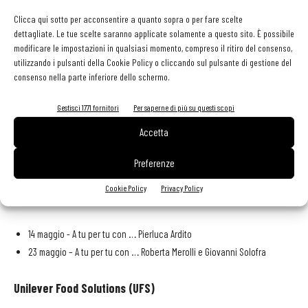
…”
, webinar live e on demand della durata di 30 minuti con
Clicca qui sotto per acconsentire a quanto sopra o per fare scelte
interviste agli chef e show cooking di Giuseppe Buscicchio, che
dettagliate. Le tue scelte saranno applicate solamente a questo sito. È possibile
potrà essere seguito anche in presenza. Maggiori informazioni e
modificare le impostazioni in qualsiasi momento, compreso il ritiro del consenso,
utilizzando i pulsanti della Cookie Policy o cliccando sul pulsante di gestione del
iscrizioni sul sito
www.unileverfoodsolutions.it
.
consenso nella parte inferiore dello schermo.
I prossimi appuntamenti di aprile e maggio
Gestisci 1771 fornitori
Per saperne di più su questi scopi
Accetta
29 aprile – “A casa di … “
Tommaso Foglia
Preferenze
Info e iscrizioni qui:
"A Casa di..." con il Pastry Chef
Cookie Policy
Privacy Policy
Tommaso Foglia
14 maggio - A tu per tu con … Pierluca Ardito
23 maggio – A tu per tu con … Roberta Merolli e Giovanni Solofra
Unilever Food Solutions (UFS)