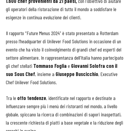
1.600 chef provenienti da 21 paesi,
con l'obiettivo di aiutare
gli operatori della ristorazione di tutto il mondo a soddisfare le
esigenze in continua evoluzione dei clienti.
Il rapporto “Future Menus 2024” è stato presentato a Rotterdam
presso l’headquarter di Unilever Food Solutions in occasione di un
evento che ha visto il coinvolgimento di grandi chef ed esperti del
settore alimentare. In rappresentanza dell’Italia hanno partecipato
gli chef stellati
Tommaso Foglia
e
Giovanni Solofra con il
suo Sous Chef
, insieme a
Giuseppe Buscicchio
, Executive
Chef Unilever Food Solutions.
Tra le
otto tendenze
, identificate nel rapporto e destinate a
influenzare sempre più i menù dei ristoranti nel mondo, a livello
globale, spiccano la ricerca di combinazioni di sapori inaspettati,
la crescente richiesta di piatti a base vegetale e la riduzione degli
sprechi in cucina.