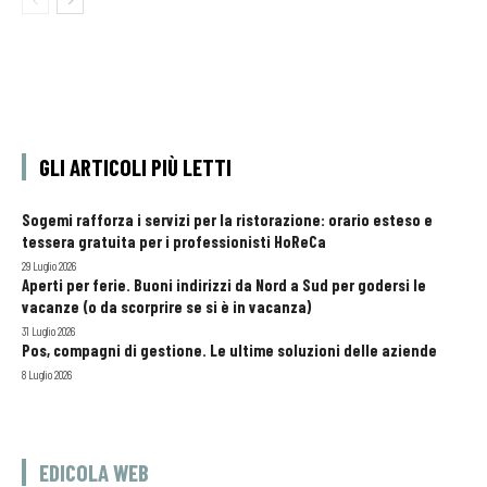
GLI ARTICOLI PIÙ LETTI
Sogemi rafforza i servizi per la ristorazione: orario esteso e
tessera gratuita per i professionisti HoReCa
29 Luglio 2026
Aperti per ferie. Buoni indirizzi da Nord a Sud per godersi le
vacanze (o da scorprire se si è in vacanza)
31 Luglio 2026
Pos, compagni di gestione. Le ultime soluzioni delle aziende
8 Luglio 2026
EDICOLA WEB