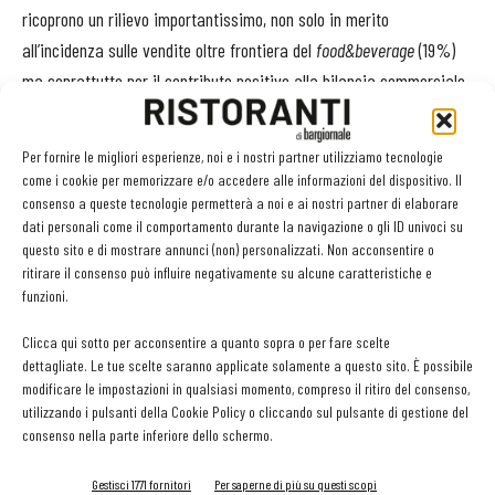
ricoprono un rilievo importantissimo, non solo in merito
all’incidenza sulle vendite oltre frontiera del
food&beverage
(19%)
ma soprattutto per il contributo positivo alla bilancia commerciale
agroalimentare:
8,4 miliardi di euro di saldo commerciale
aggregato netto
, l’apporto più alto tra i prodotti italiani del F&B.
Per fornire le migliori esperienze, noi e i nostri partner utilizziamo tecnologie
come i cookie per memorizzare e/o accedere alle informazioni del dispositivo. Il
Il nostro Paese è oggi il primo esportatore mondiale a valore di
consenso a queste tecnologie permetterà a noi e ai nostri partner di elaborare
dati personali come il comportamento durante la navigazione o gli ID univoci su
aceti, con una quota sull’export globale del 37%, nonché di vermut
questo sito e di mostrare annunci (non) personalizzati. Non acconsentire o
(34%), il secondo di vini fermi imbottigliati (22%) e liquori (14%).
ritirare il consenso può influire negativamente su alcune caratteristiche e
Nel complesso, negli ultimi dieci anni l’Italia ha conosciuto
una
funzioni.
crescita del valore sui mercati esteri di oltre il 76%
.
Clicca qui sotto per acconsentire a quanto sopra o per fare scelte
dettagliate. Le tue scelte saranno applicate solamente a questo sito. È possibile
Sostenibilità e cura del territorio
modificare le impostazioni in qualsiasi momento, compreso il ritiro del consenso,
utilizzando i pulsanti della Cookie Policy o cliccando sul pulsante di gestione del
consenso nella parte inferiore dello schermo.
Oltre il 90% delle imprese dei tre comparti intervistate ha
sostenuto negli ultimi tre anni investimenti, oltre che per l’acquisto
Gestisci 1771 fornitori
Per saperne di più su questi scopi