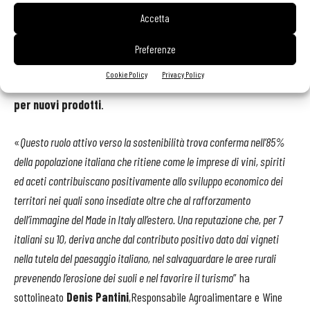
di beni strumentali, anche a sostegno della
sostenibilità
Accetta
ambientale
(packaging sostenibili, riduzione dei consumi di
acqua, produzione dell’energia rinnovabile)
e sociale
(attività
Preferenze
culturali, selezione dei fornitori locali, iniziative umanitarie),
Cookie Policy
Privacy Policy
della
formazione del personale
e della
ricerca e sviluppo
per nuovi prodotti
.
«
Questo ruolo attivo verso la sostenibilità trova conferma nell’85%
della popolazione italiana che ritiene come le imprese di vini, spiriti
ed aceti contribuiscano positivamente allo sviluppo economico dei
territori nei quali sono insediate oltre che al rafforzamento
dell’immagine del Made in Italy all’estero. Una reputazione che, per 7
italiani su 10, deriva anche dal contributo positivo dato dai vigneti
nella tutela del paesaggio italiano, nel salvaguardare le aree rurali
prevenendo l’erosione dei suoli e nel favorire il turismo
” ha
sottolineato
Denis Pantini
,Responsabile Agroalimentare e Wine