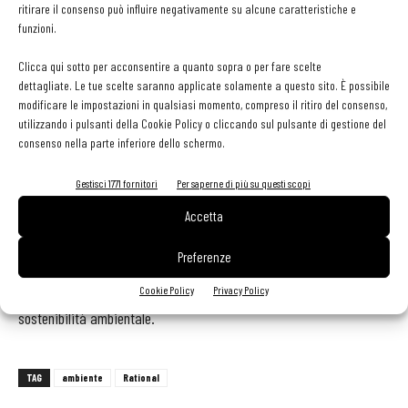
ritirare il consenso può influire negativamente su alcune caratteristiche e
verificare facilmente i valori di consumo energetico.
funzioni.
Vengono visualizzati il tempo di caricamento, ovvero il tempo in cui
la porta della camera di cottura rimane aperta per il carico, e
Clicca qui sotto per acconsentire a quanto sopra o per fare scelte
dettagliate. Le tue scelte saranno applicate solamente a questo sito. È possibile
il tempo di inattività al termine del preriscaldamento, ovvero il
modificare le impostazioni in qualsiasi momento, compreso il ritiro del consenso,
tempo in cui il sistema di cottura deve mantenere la temperatura
utilizzando i pulsanti della Cookie Policy o cliccando sul pulsante di gestione del
in attesa del caricamento.
consenso nella parte inferiore dello schermo.
Gestisci 1771 fornitori
Per saperne di più su questi scopi
I tempi di apertura della porta e di inattività vengono
ora immediatamente contrassegnati con il valore della perdita di
Accetta
energia. Un strumento importante verso una maggiore trasparenza
Preferenze
nel consumo delle risorse e una chiara dichiarazione dell’efficienza
energetica di iCombi Pro e dei ristoratori più attenti alla
Cookie Policy
Privacy Policy
sostenibilità ambientale.
TAG
ambiente
Rational