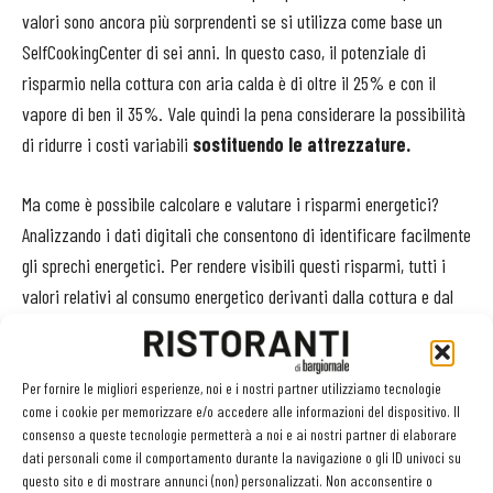
valori sono ancora più sorprendenti se si utilizza come base un
SelfCookingCenter di sei anni. In questo caso, il potenziale di
risparmio nella cottura con aria calda è di oltre il 25% e con il
vapore di ben il 35%. Vale quindi la pena considerare la possibilità
di ridurre i costi variabili
sostituendo le attrezzature.
Ma come è possibile calcolare e valutare i risparmi energetici?
Analizzando i dati digitali che consentono di identificare facilmente
gli sprechi energetici. Per rendere visibili questi risparmi, tutti i
valori relativi al consumo energetico derivanti dalla cottura e dal
lavaggio delle attrezzature Rational possono essere visualizzati in
qualsiasi momento nel cockpit di ConnectedCooking, il sistema di
gestione digitale della cucina gratuito di Rational.
Per fornire le migliori esperienze, noi e i nostri partner utilizziamo tecnologie
come i cookie per memorizzare e/o accedere alle informazioni del dispositivo. Il
consenso a queste tecnologie permetterà a noi e ai nostri partner di elaborare
Sappiamo che
iCombi Pro si riscalda rapidamente ed è
dati personali come il comportamento durante la navigazione o gli ID univoci su
subito pronto all’uso
e in
ConnectedCooking è possibile
questo sito e di mostrare annunci (non) personalizzati. Non acconsentire o