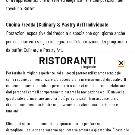
tavoli da Buffet.
Cucina Fredda (Culinary & Pastry Art) Individuale
Postazioni espositive del freddo a disposizione ogni giorno anche
per i concorrenti singoli impegnati nell'elaborazione dei programmi
da buffet Culinary e Pastry Art.
Combinata Fredda e Calda a Squadre
Per fornire le migliori esperienze, noi e i nostri partner utilizziamo tecnologie
Prevede per i Team la valutazione delle medie dei punteggi in
come i cookie per memorizzare e/o accedere alle informazioni del dispositivo. Il
entrambe le categorie del Caldo e del Freddo a Squadre.
consenso a queste tecnologie permetterà a noi e ai nostri partner di elaborare
dati personali come il comportamento durante la navigazione o gli ID univoci su
questo sito e di mostrare annunci (non) personalizzati. Non acconsentire o
Cucina Artistica
ritirare il consenso può influire negativamente su alcune caratteristiche e
- Culinary Art salata e Pastry Art
funzioni.
Una delle più importanti competizioni italiane legate al trattamento
Clicca qui sotto per acconsentire a quanto sopra o per fare scelte
artistico del prodotto gastronomico, sia dolce che salato:
dettagliate. Le tue scelte saranno applicate solamente a questo sito. È possibile
intagliato, scolpito, composto e lavorato attraverso le più diverse