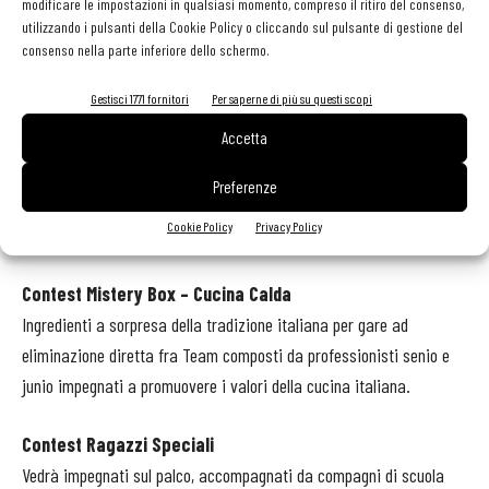
modificare le impostazioni in qualsiasi momento, compreso il ritiro del consenso,
tecniche. Un'esposizione di opere plastiche ed espressive utile a
utilizzando i pulsanti della Cookie Policy o cliccando sul pulsante di gestione del
consenso nella parte inferiore dello schermo.
rilanciare l'aspirazione estetica di cuochi, pasticceri e la
promozione artistica in particolari ambiti ristorativi.
Gestisci 1771 fornitori
Per saperne di più su questi scopi
Accetta
- Culinary Art: opere dal vivo
Competizione sulle performance d'intaglio o carving. La precisione,
Preferenze
la creatività e l'arte di partecipanti impegnati esclusivamente dal
Cookie Policy
Privacy Policy
vivo alla realizzazione dei loro elaborati.
Contest Mistery Box – Cucina Calda
Ingredienti a sorpresa della tradizione italiana per gare ad
eliminazione diretta fra Team composti da professionisti senio e
junio impegnati a promuovere i valori della cucina italiana.
Contest Ragazzi Speciali
Vedrà impegnati sul palco, accompagnati da compagni di scuola