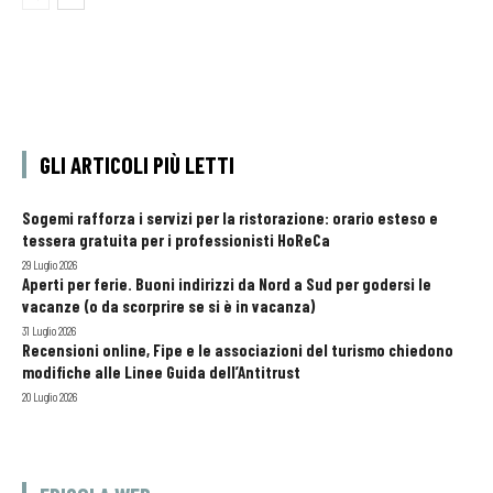
GLI ARTICOLI PIÙ LETTI
Sogemi rafforza i servizi per la ristorazione: orario esteso e
tessera gratuita per i professionisti HoReCa
29 Luglio 2026
Aperti per ferie. Buoni indirizzi da Nord a Sud per godersi le
vacanze (o da scorprire se si è in vacanza)
31 Luglio 2026
Recensioni online, Fipe e le associazioni del turismo chiedono
modifiche alle Linee Guida dell’Antitrust
20 Luglio 2026