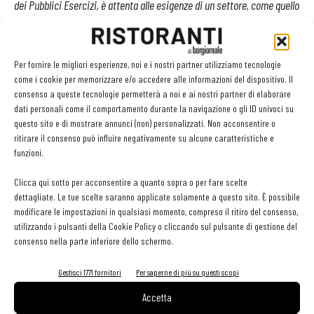
dei Pubblici Esercizi, è attenta alle esigenze di un settore, come quello
della ristorazione, che attraversa un momento non semplice per
l’attuale crisi energetica ed ha bisogno di risposte concrete e
soluzioni semplici ed innovative».
Per fornire le migliori esperienze, noi e i nostri partner utilizziamo tecnologie
come i cookie per memorizzare e/o accedere alle informazioni del dispositivo. Il
consenso a queste tecnologie permetterà a noi e ai nostri partner di elaborare
Roberta Spadoni
, parametric market manager di Revo, ha
dati personali come il comportamento durante la navigazione o gli ID univoci su
commentato:
questo sito e di mostrare annunci (non) personalizzati. Non acconsentire o
ritirare il consenso può influire negativamente su alcune caratteristiche e
funzioni.
«
La partnership con Azimut Marketplace è di grande valore, iniziamo
assieme un percorso che ci porta vicino al nostro target di business,
Clicca qui sotto per acconsentire a quanto sopra o per fare scelte
le PMI, offrendo servizi innovativi per problematiche a cui finora non
dettagliate. Le tue scelte saranno applicate solamente a questo sito. È possibile
modificare le impostazioni in qualsiasi momento, compreso il ritiro del consenso,
esisteva una risposta assicurativa. Lo facciamo inoltre consapevoli
utilizzando i pulsanti della Cookie Policy o cliccando sul pulsante di gestione del
della necessità degli imprenditori di avere risposte veloci e certe,
consenso nella parte inferiore dello schermo.
processi snelli e soluzioni nuove che facilitino l’operatività e aiutino
Gestisci 1771 fornitori
Per saperne di più su questi scopi
l’impresa: le polizze parametriche sono una novità assicurativa che
offre proprio questo. REVO ParametricX Dehors Ristorazione è una
Accetta