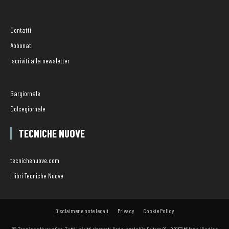
Contatti
Abbonati
Iscriviti alla newsletter
Bargiornale
Dolcegiornale
TECNICHE NUOVE
tecnichenuove.com
I libri Tecniche Nuove
Disclaimer e note legali
Privacy
Cookie Policy
© Tecniche Nuove Spa. Tutti i diritti riservati. Sede legale Via Eritrea 21 - 20157 Milano | Codice