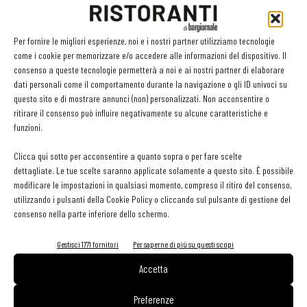
Per fornire le migliori esperienze, noi e i nostri partner utilizziamo tecnologie
come i cookie per memorizzare e/o accedere alle informazioni del dispositivo. Il
GLI ARTICOLI PIÙ LETTI
consenso a queste tecnologie permetterà a noi e ai nostri partner di elaborare
dati personali come il comportamento durante la navigazione o gli ID univoci su
questo sito e di mostrare annunci (non) personalizzati. Non acconsentire o
Sogemi rafforza i servizi per la ristorazione: orario esteso e
ritirare il consenso può influire negativamente su alcune caratteristiche e
tessera gratuita per i professionisti HoReCa
funzioni.
29 Luglio 2026
Aperti per ferie. Buoni indirizzi da Nord a Sud per godersi le
Clicca qui sotto per acconsentire a quanto sopra o per fare scelte
vacanze (o da scorprire se si è in vacanza)
dettagliate. Le tue scelte saranno applicate solamente a questo sito. È possibile
31 Luglio 2026
modificare le impostazioni in qualsiasi momento, compreso il ritiro del consenso,
Pos, compagni di gestione. Le ultime soluzioni delle aziende
utilizzando i pulsanti della Cookie Policy o cliccando sul pulsante di gestione del
8 Luglio 2026
consenso nella parte inferiore dello schermo.
Gestisci 1771 fornitori
Per saperne di più su questi scopi
EDICOLA WEB
Accetta
Preferenze