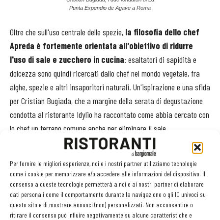
Punta Expendio de Agave a Roma
Oltre che sull'uso centrale delle spezie,
la filosofia dello chef
Apreda è fortemente orientata all'obiettivo di ridurre
l'uso di sale e zucchero in cucina
: esaltatori di sapidità e
dolcezza sono quindi ricercati dallo chef nel mondo vegetale, fra
alghe, spezie e altri insaporitori naturali. Un'ispirazione e una sfida
per Cristian Bugiada, che a margine della serata di degustazione
condotta al ristorante Idylio ha raccontato come abbia cercato con
lo chef un terreno comune anche per eliminare il sale,
caratteristico di molti drink messicani, come il Margarita. «Una
vera conversazione, che ci ha portati a raccontarci le nostre
Per fornire le migliori esperienze, noi e i nostri partner utilizziamo tecnologie
esperienze, i nostri viaggi, assaggiando reciprocamente piatti e
come i cookie per memorizzare e/o accedere alle informazioni del dispositivo. Il
drink. Ma per arrivare al risultato finale non bisogna pensare che
consenso a queste tecnologie permetterà a noi e ai nostri partner di elaborare
dati personali come il comportamento durante la navigazione o gli ID univoci su
sia tutto immediato, c'è voluto un mese e mezzo di lavoro». E
questo sito e di mostrare annunci (non) personalizzati. Non acconsentire o
appunto, conversazioni.
ritirare il consenso può influire negativamente su alcune caratteristiche e