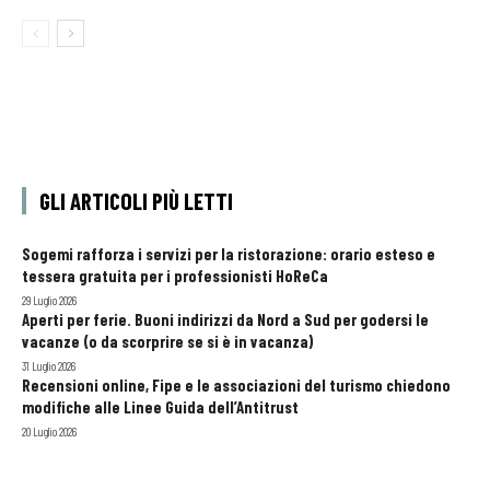
GLI ARTICOLI PIÙ LETTI
Sogemi rafforza i servizi per la ristorazione: orario esteso e
tessera gratuita per i professionisti HoReCa
29 Luglio 2026
Aperti per ferie. Buoni indirizzi da Nord a Sud per godersi le
vacanze (o da scorprire se si è in vacanza)
31 Luglio 2026
Recensioni online, Fipe e le associazioni del turismo chiedono
modifiche alle Linee Guida dell’Antitrust
20 Luglio 2026