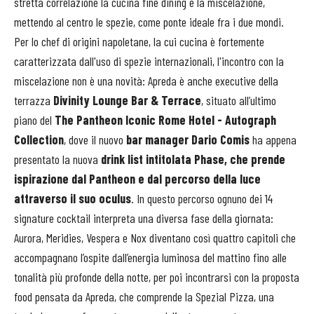
stretta correlazione la cucina fine dining e la miscelazione,
mettendo al centro le spezie, come ponte ideale fra i due mondi.
Per lo chef di origini napoletane, la cui cucina è fortemente
caratterizzata dall'uso di spezie internazionali, l'incontro con la
miscelazione non è una novità: Apreda è anche executive della
terrazza
Divinity Lounge Bar & Terrace
, situato all’ultimo
piano del
The Pantheon Iconic Rome Hotel - Autograph
Collection
, dove il nuovo
bar manager Dario Comis
ha appena
presentato la nuova
drink list intitolata Phase, che
p
rende
ispirazione dal Pantheon e dal percorso della luce
attraverso il suo oculus
. In questo percorso ognuno dei 14
signature cocktail interpreta una diversa fase della giornata:
Aurora, Meridies, Vespera e Nox diventano così quattro capitoli che
accompagnano l’ospite dall’energia luminosa del mattino fino alle
tonalità più profonde della notte, per poi incontrarsi con la proposta
food pensata da Apreda, che comprende la Spezial Pizza, una