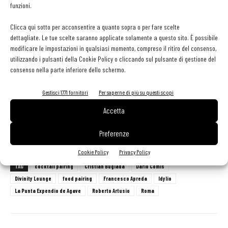
Apreda, con il suo menu, ha dettato la linea, che ha portato
funzioni.
ad
abbinamenti eccezionali, come una tartare di gamberi
Clicca qui sotto per acconsentire a quanto sopra o per fare scelte
che ha incontrato un twist sul Bloody Mary
come il Santa
dettagliate. Le tue scelte saranno applicate solamente a questo sito. È possibile
Sangre del duo Bugiada-Artusio. «L'idea della rassegna è nata
modificare le impostazioni in qualsiasi momento, compreso il ritiro del consenso,
utilizzando i pulsanti della Cookie Policy o cliccando sul pulsante di gestione del
proprio attorno all'idea di incontrare persone come Cristian, che
consenso nella parte inferiore dello schermo.
avessero un background altrettanto speziato, per arricchirci,
contaminarci reciprocamente e dialogare attorno a dei prodotti, per
Gestisci 1771 fornitori
Per saperne di più su questi scopi
trovare nuove possibilità», racconta Apreda. E per chiudere, un
Accetta
finale decisamente messicano: un bicchierino di mezcal, arancia e
un finto sale a base di insetti.
Preferenze
Cookie Policy
Privacy Policy
TAG
cocktail pairing
Cristian Bugiada
Dario Comis
Divinity Lounge
food pairing
Francesco Apreda
Idylio
La Punta Expendio de Agave
Roberto Artusio
Roma