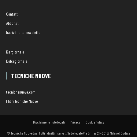
Contatti
Abbonati
Iscriviti alla newsletter
Bargiornale
Dolcegiornale
TECNICHE NUOVE
tecnichenuove.com
I libri Tecniche Nuove
Disclaimer e note legali
Privacy
Cookie Policy
© Tecniche Nuove Spa. Tutti i diritti riservati. Sede legale Via Eritrea 21 - 20157 Milano | Codice