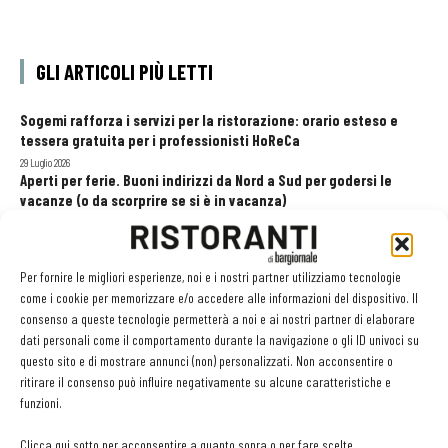
GLI ARTICOLI PIÙ LETTI
Sogemi rafforza i servizi per la ristorazione: orario esteso e
tessera gratuita per i professionisti HoReCa
29 Luglio 2026
Aperti per ferie. Buoni indirizzi da Nord a Sud per godersi le
vacanze (o da scorprire se si è in vacanza)
31 Luglio 2026
Recensioni online, Fipe e le associazioni del turismo chiedono
modifiche alle Linee Guida dell’Antitrust
Per fornire le migliori esperienze, noi e i nostri partner utilizziamo tecnologie
20 Luglio 2026
come i cookie per memorizzare e/o accedere alle informazioni del dispositivo. Il
consenso a queste tecnologie permetterà a noi e ai nostri partner di elaborare
dati personali come il comportamento durante la navigazione o gli ID univoci su
questo sito e di mostrare annunci (non) personalizzati. Non acconsentire o
EDICOLA WEB
ritirare il consenso può influire negativamente su alcune caratteristiche e
funzioni.
Clicca qui sotto per acconsentire a quanto sopra o per fare scelte