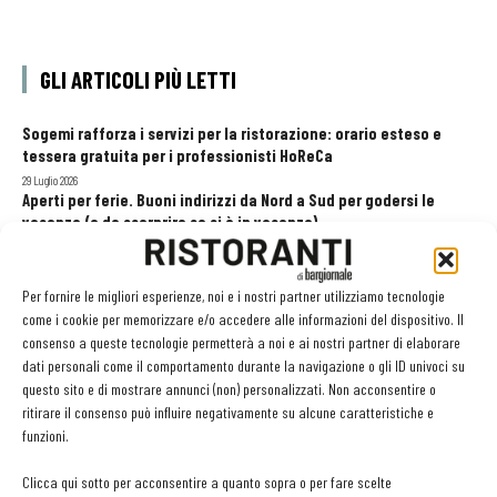
GLI ARTICOLI PIÙ LETTI
Sogemi rafforza i servizi per la ristorazione: orario esteso e
tessera gratuita per i professionisti HoReCa
29 Luglio 2026
Aperti per ferie. Buoni indirizzi da Nord a Sud per godersi le
vacanze (o da scorprire se si è in vacanza)
31 Luglio 2026
Pos, compagni di gestione. Le ultime soluzioni delle aziende
8 Luglio 2026
Per fornire le migliori esperienze, noi e i nostri partner utilizziamo tecnologie
come i cookie per memorizzare e/o accedere alle informazioni del dispositivo. Il
consenso a queste tecnologie permetterà a noi e ai nostri partner di elaborare
dati personali come il comportamento durante la navigazione o gli ID univoci su
EDICOLA WEB
questo sito e di mostrare annunci (non) personalizzati. Non acconsentire o
ritirare il consenso può influire negativamente su alcune caratteristiche e
funzioni.
Clicca qui sotto per acconsentire a quanto sopra o per fare scelte