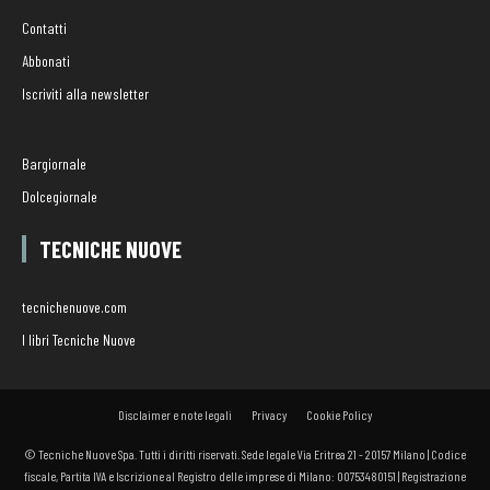
Contatti
Abbonati
Iscriviti alla newsletter
Bargiornale
Dolcegiornale
TECNICHE NUOVE
tecnichenuove.com
I libri Tecniche Nuove
Disclaimer e note legali
Privacy
Cookie Policy
© Tecniche Nuove Spa. Tutti i diritti riservati. Sede legale Via Eritrea 21 - 20157 Milano | Codice
fiscale, Partita IVA e Iscrizione al Registro delle imprese di Milano: 00753480151 | Registrazione