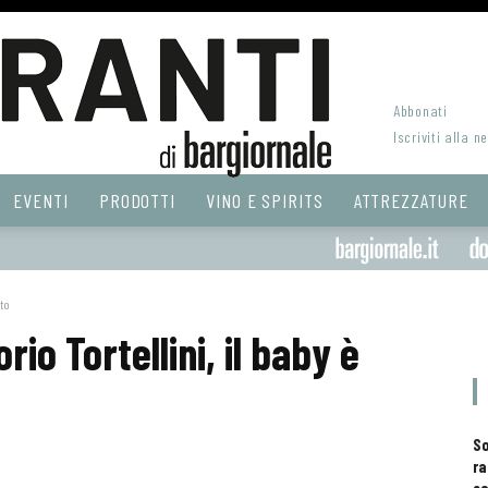
Abbonati
Iscriviti alla n
EVENTI
PRODOTTI
VINO E SPIRITS
ATTREZZATURE
ito
io Tortellini, il baby è
S
ra