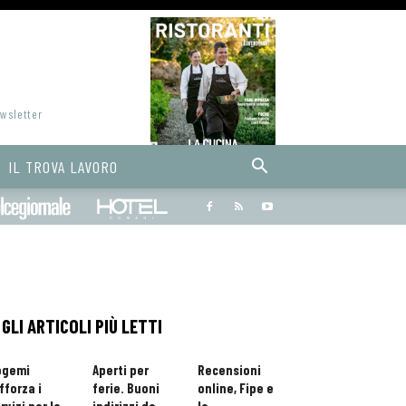
ewsletter
IL TROVA LAVORO
Bargiornale
dolcegiornale
Hoteldomani
GLI ARTICOLI PIÙ LETTI
ogemi
Aperti per
Recensioni
fforza i
ferie. Buoni
online, Fipe e