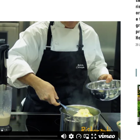
se
ri
or
e 
gr
pr
H
29 