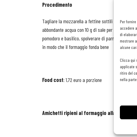
Procedimento
Tagliare la mozzarella a fettine sottili o a cubetti
Per fornire
accedere al
abbondante acqua con 10 g di sale per litro. Non ap
di elaborar
pomodoro e basilico, spolverare di parmigiano e mo
mostrare an
in modo che il formaggio fonda bene
alcune cara
Clicca qui 
applicate s
ritiro del 
Food cost
: 1,72 euro a porzione
nella parte
Amichetti ripieni al formaggio alla carbonar