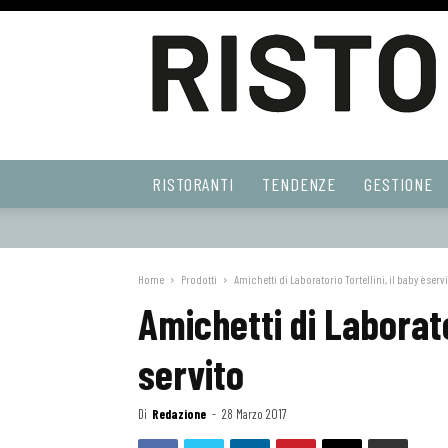
Ristoranti
RISTORANTI
TENDENZE
GESTIONE
Web
Home
Prodotti
Amichetti di Laboratorio Tortellini, il baby è serv
Amichetti di Laborator
servito
Di
Redazione
-
28 Marzo 2017