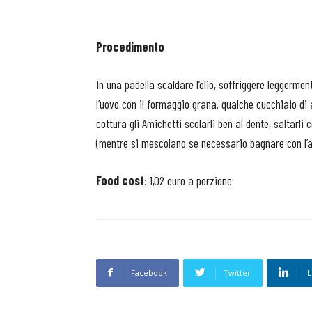
Procedimento
In una padella scaldare l’olio, soffriggere leggermen
l’uovo con il formaggio grana, qualche cucchiaio di 
cottura gli Amichetti scolarli ben al dente, saltarl
(mentre si mescolano se necessario bagnare con l’ac
Food cost
: 1,02 euro a porzione
Facebook
Twitter
L