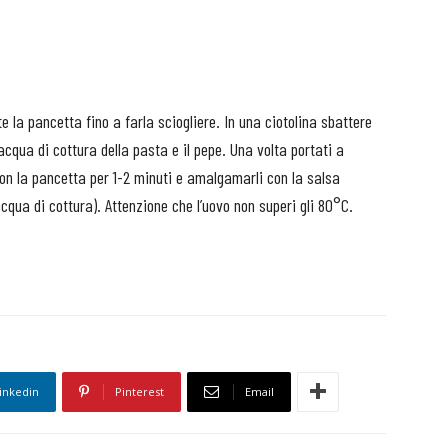
te la pancetta fino a farla sciogliere. In una ciotolina sbattere
acqua di cottura della pasta e il pepe. Una volta portati a
i con la pancetta per 1-2 minuti e amalgamarli con la salsa
qua di cottura). Attenzione che l’uovo non superi gli 80°C.
inkedin
Pinterest
Email