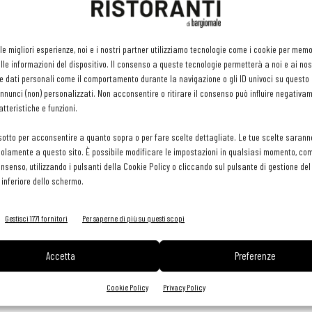
. Preparare la salsa al pomodoro. Cuocere gli Amichetti in
 le migliori esperienze, noi e i nostri partner utilizziamo tecnologie come i cookie per mem
le informazioni del dispositivo. Il consenso a queste tecnologie permetterà a noi e ai nos
pena la pasta è cotta scolare. Condire la pasta con la salsa al
e dati personali come il comportamento durante la navigazione o gli ID univoci su questo s
zzarella. Passare alla salamandra (o in forno) qualche minuto,
nunci (non) personalizzati. Non acconsentire o ritirare il consenso può influire negativa
tteristiche e funzioni.
sotto per acconsentire a quanto sopra o per fare scelte dettagliate. Le tue scelte sarann
olamente a questo sito. È possibile modificare le impostazioni in qualsiasi momento, com
consenso, utilizzando i pulsanti della Cookie Policy o cliccando sul pulsante di gestione d
 inferiore dello schermo.
Gestisci 1771 fornitori
Per saperne di più su questi scopi
a
Accetta
Preferenze
Cookie Policy
Privacy Policy