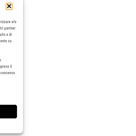
orizzare e/o
tri partner
ito e di
mente su
o
preso il
el consenso