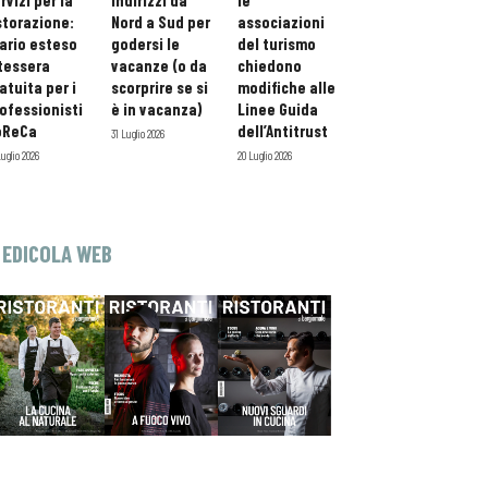
rvizi per la
indirizzi da
le
storazione:
Nord a Sud per
associazioni
ario esteso
godersi le
del turismo
tessera
vacanze (o da
chiedono
atuita per i
scorprire se si
modifiche alle
ofessionisti
è in vacanza)
Linee Guida
oReCa
dell’Antitrust
31 Luglio 2026
Luglio 2026
20 Luglio 2026
EDICOLA WEB