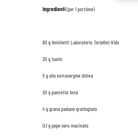
Ingredienti
(per 1 porzione)
80 g Amichetti Laboratorio Tortellini Kids
20 g tuorlo
5 g olio extravergine d’oliva
20 g pancetta tesa
4 g grana padano grattugiato
0,1 g pepe nero macinato