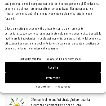
dati personali come il comportamento durante la navigazione o gli ID univoci su
Per avanzare la propria candidatura basta compilare il form
questo sito e di mostrare annunci (non) personalizzati. Non acconsentire o
dedicato al progetto, sul sito del Consorzio.
ritirare il consenso può influire negativamente su alcune caratteristiche e
funzioni.
Clicca qui sotto per acconsentire a quanto sopra o per fare scelte
dettagliate. Le tue scelte saranno applicate solamente a questo sito. È possibile
modificare le impostazioni in qualsiasi momento, compreso il ritiro del consenso,
Facebook
Twitter
utilizzando i pulsanti della Cookie Policy o cliccando sul pulsante di gestione del
consenso nella parte inferiore dello schermo.
Gestisci 1771 fornitori
Per saperne di più su questi scopi
LEGGI ANCHE
Accetta
Metti il gusto del caffè a tutto pasto
Preferenze
Cookie Policy
Privacy Policy
Olio: controlli e analisi strategici per qualità,
sicurezza e competitività della filiera