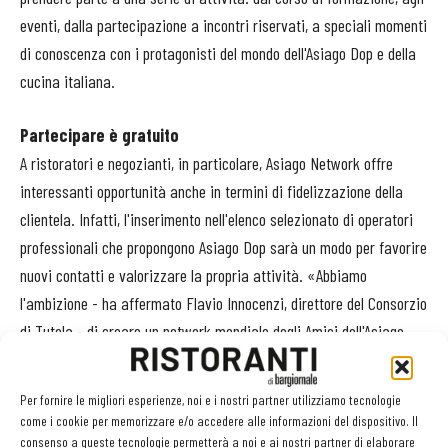
eventi, dalla partecipazione a incontri riservati, a speciali momenti
di conoscenza con i protagonisti del mondo dell'Asiago Dop e della
cucina italiana.
Partecipare è gratuito
A ristoratori e negozianti, in particolare, Asiago Network offre
interessanti opportunità anche in termini di fidelizzazione della
clientela. Infatti, l'inserimento nell'elenco selezionato di operatori
professionali che propongono Asiago Dop sarà un modo per favorire
nuovi contatti e valorizzare la propria attività. «Abbiamo
l'ambizione - ha affermato Flavio Innocenzi, direttore del Consorzio
di Tutela - di creare un network mondiale degli Amici dell'Asiago
Dop. Una grande bandiera del Made in Italy nel mondo».
Per fornire le migliori esperienze, noi e i nostri partner utilizziamo tecnologie
La partecipazione ad Asiago Network è gratuita, non ha scadenza
come i cookie per memorizzare e/o accedere alle informazioni del dispositivo. Il
ed è aperta a ristoratori, negozianti e foodblogger di tutti i Paesi.
consenso a queste tecnologie permetterà a noi e ai nostri partner di elaborare