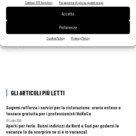
Gestisci 1771 fornitori
Per saperne di più su questi scopi
contenuto sponsorizzato
Accetta
MOWI amplia la gamma Food Service con nuovi
panati surgelati a base di salmone MOWI
Preferenze
PROFESSIONAL
Cookie Policy
Privacy Policy
GLI ARTICOLI PIÙ LETTI
Sogemi rafforza i servizi per la ristorazione: orario esteso e
tessera gratuita per i professionisti HoReCa
29 Luglio 2026
Aperti per ferie. Buoni indirizzi da Nord a Sud per godersi le
vacanze (o da scorprire se si è in vacanza)