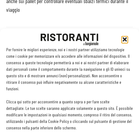
anche sui pallet per controllare eventuali sbalzi termici durante il
viaggio
Facebook
Twitter
Per fornire le migliori esperienze, noi e i nostri partner utilizziamo tecnologie
come i cookie per memorizzare e/o accedere alle informazioni del dispositivo. Il
consenso a queste tecnologie permetterà a noi e ai nostri partner di elaborare
dati personali come il comportamento durante la navigazione o gli ID univoci su
questo sito e di mostrare annunci (non) personalizzati. Non acconsentire o
LEGGI ANCHE
ritirare il consenso può influire negativamente su alcune caratteristiche e
funzioni.
Olio: controlli e analisi strategici per qualità,
sicurezza e competitività della filiera
Clicca qui sotto per acconsentire a quanto sopra o per fare scelte
dettagliate. Le tue scelte saranno applicate solamente a questo sito. È possibile
modificare le impostazioni in qualsiasi momento, compreso il ritiro del consenso,
utilizzando i pulsanti della Cookie Policy o cliccando sul pulsante di gestione del
Primiziexpress: frutta e verdura a portata di chef
consenso nella parte inferiore dello schermo.