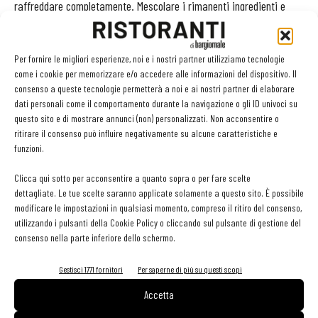
raffreddare completamente. Mescolare i rimanenti ingredienti e
unire la panna filtrata. Portare a 85°C il composto, mescolando
costantemente con una frusta. Fare raffreddare e lasciare
Per fornire le migliori esperienze, noi e i nostri partner utilizziamo tecnologie
maturare in frigorifero per almeno 4 ore. Passare al mantecatore e
come i cookie per memorizzare e/o accedere alle informazioni del dispositivo. Il
conservare in freezer.
consenso a queste tecnologie permetterà a noi e ai nostri partner di elaborare
dati personali come il comportamento durante la navigazione o gli ID univoci su
questo sito e di mostrare annunci (non) personalizzati. Non acconsentire o
Montaggio
ritirare il consenso può influire negativamente su alcune caratteristiche e
funzioni.
Riempire il fondo di frolla con la Ganache al gianduia e
Clicca qui sotto per acconsentire a quanto sopra o per fare scelte
mascarpone. Adagiare sul piatto una quenelle di gelato e servire.
dettagliate. Le tue scelte saranno applicate solamente a questo sito. È possibile
modificare le impostazioni in qualsiasi momento, compreso il ritiro del consenso,
utilizzando i pulsanti della Cookie Policy o cliccando sul pulsante di gestione del
consenso nella parte inferiore dello schermo.
Gestisci 1771 fornitori
Per saperne di più su questi scopi
Accetta
Facebook
Twitter