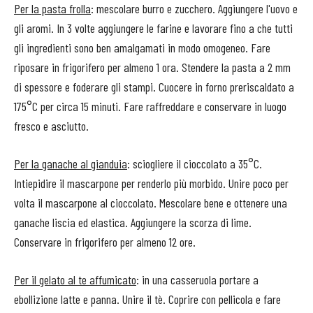
Per la pasta frolla
: mescolare burro e zucchero. Aggiungere l'uovo e
gli aromi. In 3 volte aggiungere le farine e lavorare fino a che tutti
gli ingredienti sono ben amalgamati in modo omogeneo. Fare
riposare in frigorifero per almeno 1 ora. Stendere la pasta a 2 mm
di spessore e foderare gli stampi. Cuocere in forno preriscaldato a
175°C per circa 15 minuti. Fare raffreddare e conservare in luogo
fresco e asciutto.
Per la ganache al gianduia
: sciogliere il cioccolato a 35°C.
Intiepidire il mascarpone per renderlo più morbido. Unire poco per
volta il mascarpone al cioccolato. Mescolare bene e ottenere una
ganache liscia ed elastica. Aggiungere la scorza di lime.
Conservare in frigorifero per almeno 12 ore.
Per il gelato al te affumicato
: in una casseruola portare a
ebollizione latte e panna. Unire il tè. Coprire con pellicola e fare