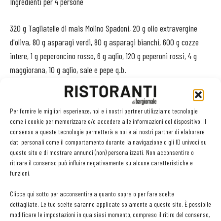
Ingredienti per 4 persone
320 g Tagliatelle di mais Molino Spadoni, 20 g olio extravergine
d'oliva, 80 g asparagi verdi, 80 g asparagi bianchi, 600 g cozze
intere, 1 g peperoncino rosso, 6 g aglio, 120 g peperoni rossi, 4 g
maggiorana, 10 g aglio, sale e pepe q.b.
Preparazione
Per fornire le migliori esperienze, noi e i nostri partner utilizziamo tecnologie
come i cookie per memorizzare e/o accedere alle informazioni del dispositivo. Il
Mondare le cozze dalla barba e dalle parti dure. Lavare con
consenso a queste tecnologie permetterà a noi e ai nostri partner di elaborare
cura. Aprire le cozze in padella con olio, aglio e peperoncino.
dati personali come il comportamento durante la navigazione o gli ID univoci su
Sgusciare e tenere da parte l'acqua di governo. Cuocere il peperone
questo sito e di mostrare annunci (non) personalizzati. Non acconsentire o
ritirare il consenso può influire negativamente su alcune caratteristiche e
intero al forno a 190°C per circa venti minuti. Mondare da semi e
funzioni.
pelle. Frullare con acqua di cozze sale, maggiorana e olio
evo. Mondare gli asparagi e tagliare a julienne. Passare gli
Clicca qui sotto per acconsentire a quanto sopra o per fare scelte
dettagliate. Le tue scelte saranno applicate solamente a questo sito. È possibile
asparagi tagliati a julienne in padella con olio molto caldo e aglio in
modificare le impostazioni in qualsiasi momento, compreso il ritiro del consenso,
camicia. Aggiungere salsa di peperoni e cozze. Cuocere la pasta in