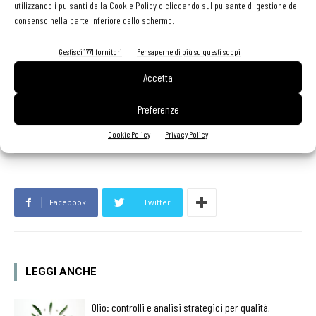
utilizzando i pulsanti della Cookie Policy o cliccando sul pulsante di gestione del
abbondante acqua salata. scolare. Saltare le tagliatelle e porre in
consenso nella parte inferiore dello schermo.
piatto aiutandosi con mestolo decorare con foglie di maggiorana.
Gestisci 1771 fornitori
Per saperne di più su questi scopi
Costo delle merci a porzione: 4,78 euro
Accetta
Preferenze
TAG
celiachia
molino spadoni
pasta di mais
pasta gluten free
Cookie Policy
Privacy Policy
Facebook
Twitter
LEGGI ANCHE
Olio: controlli e analisi strategici per qualità,