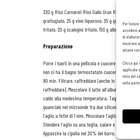
320 g Riso Carnaroli Riso Gallo Gran Riserva, 1400 
grattugiato, 25 g vino liquoroso, 35 g guanciale, 120 
Per fornire
tritato, 20 g scalogno tritato, 150 g albume, 140 g la
accedere al
di elaborar
mostrare an
Preparazione
alcune cara
Porre i tuorli in una pellicola e cuocere a 72C° per
Clicca qui 
applicate s
non si ha il bagno termostatato cuocere poché). Cuo
ritiro del 
90 min. Filtrare, raffreddare (anche in questo caso
nella parte
raffreddare). Mescolare il latte all'albume portare
caldo alla medesima temperatura. Tagliare il guancia
guanciale nel microonde fra due siliconi, coperti c
l'aglio a fette di 1 mm. Mescolare l'aglio al latte e
Stendere l'aglio su una teglia, salare e disidratare 
Appassire la cipolla nel 20% del burro, aggiungere i