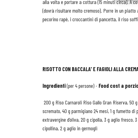
alla volta e portare a cottura (15 minuti circa). A 
(dovrà risultare molto cremoso). Porre in un piatto a
pecorino rapè, i croccantini di pancetta, il riso soffi
RISOTTO CON BACCALA' E FAGIOLI ALLA CREMA
Ingredienti
(per 4 persone) -
Food cost a porzi
200 g Riso Carnaroli Riso Gallo Gran Riserva, 50 g 
scremato, 40 g parmigiano 24 mesi, 1 g fumetto di p
extravergine d’oliva, 20 g cipolla, 3 g aglio fresco, 
cipollina, 2 g aglio in germogli