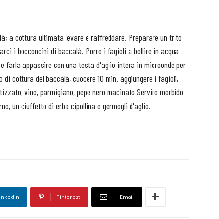
là; a cottura ultimata levare e raffreddare. Preparare un trito
arci i bocconcini di baccalà. Porre i fagioli a bollire in acqua
la e farla appassire con una testa d'aglio intera in microonde per
to di cottura del baccalà, cuocere 10 min. aggiungere i fagioli,
atizzato, vino, parmigiano, pepe nero macinato Servire morbido
no, un ciuffetto di erba cipollina e germogli d'aglio.
inkedin
Pinterest
Email