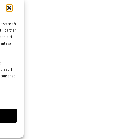
orizzare e/o
tri partner
ito e di
mente su
o
preso il
el consenso