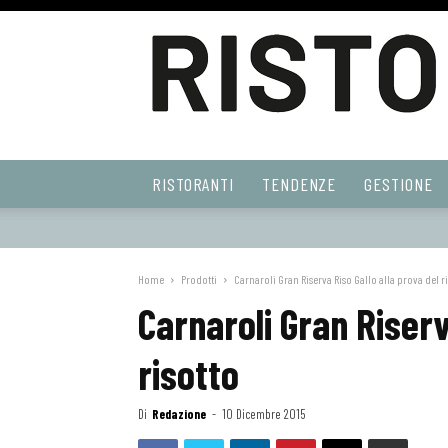
Ristoranti
RISTORANTI
TENDENZE
GESTIONE
Web
Home
Prodotti
Carnaroli Gran Riserva Riso Gallo alla prova del r
Carnaroli Gran Riserv
risotto
Di
Redazione
-
10 Dicembre 2015