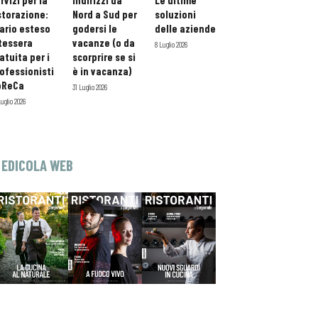
rvizi per la
indirizzi da
Le ultime
storazione:
Nord a Sud per
soluzioni
ario esteso
godersi le
delle aziende
tessera
vacanze (o da
8 Luglio 2026
atuita per i
scorprire se si
ofessionisti
è in vacanza)
oReCa
31 Luglio 2026
Luglio 2026
EDICOLA WEB