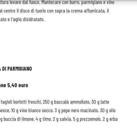
cottura levare dal fuoco. Mantecare con burro, parmigiano e vino
l centro il disco di tuorlo con sopra la crema affumicata, il
ato e l'aglio disidratato.
 DI PARMIGIANO
one 5,40 euro
fagioli borlotti freschi, 250 g baccalà ammollato, 30 g latte
esce, 10 g vino bianco secco, 3 g pepe nero macinato, 30 g olio
3 g buccia di limone, 4 g timo, 2 g salvia, 5 g prezzemolo, 2 g erba