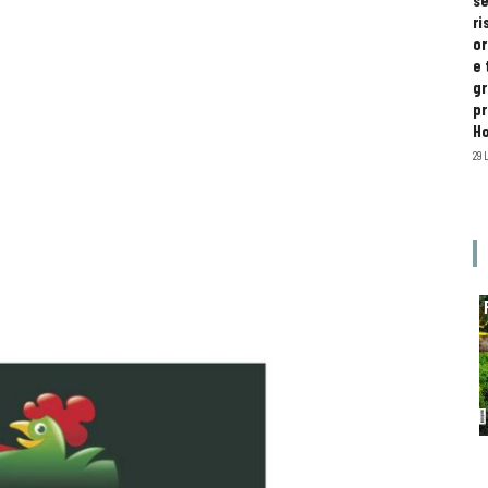
se
ri
or
e 
gr
pr
H
29 