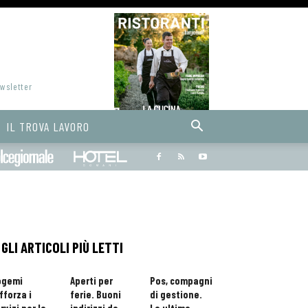
ewsletter
IL TROVA LAVORO
Bargiornale
dolcegiornale
Hoteldomani
GLI ARTICOLI PIÙ LETTI
ogemi
Aperti per
Pos, compagni
fforza i
ferie. Buoni
di gestione.