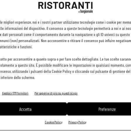
g brodo di manzo, 120 g burro, 20 g cipolla, 80 g grana padano
g tuorlo, 20 g pecorino, 150 g latte fresco intero, 110 g bacon
 le migliori esperienze, noi e i nostri partner utilizziamo tecnologie come i cookie per mem
tte scremato, 40 g aglio, 15 g riso soffiato, sale q.b.
le informazioni del dispositivo. Il consenso a queste tecnologie permetterà a noi e ai nos
e dati personali come il comportamento durante la navigazione o gli ID univoci su questo s
nunci (non) personalizzati. Non acconsentire o ritirare il consenso può influire negativa
tteristiche e funzioni.
 30 minuti. Lasciar raffreddare e dare forma rotonda piatta (se
sotto per acconsentire a quanto sopra o per fare scelte dettagliate. Le tue scelte sarann
olamente a questo sito. È possibile modificare le impostazioni in qualsiasi momento, com
cere il bacon e lo scalogno nel latte in sottovuoto a 80C° per
consenso, utilizzando i pulsanti della Cookie Policy o cliccando sul pulsante di gestione d
 portare a 90°C con il bacon per 30 minuti coprire e lasciar
 inferiore dello schermo.
 a 62C° mettere nel sifone e caricare due bombole. Mantenere in
le a fette sottili e poi a filangé. Disidratare i bastoncini di
Gestisci 1771 fornitori
Per saperne di più su questi scopi
on un peso, per circa 2 minuti alla massima potenza. Tagliare
 portare a 70C° togliere subito e raffreddare in acqua e ghiaccio.
Accetta
Preferenze
per 2 ore a 50 C°. Mondare la cipolla. Tritare finemente.
Cookie Policy
Privacy Policy
l riso. Tostare per qualche minuto. Bagnare con il brodo un po’