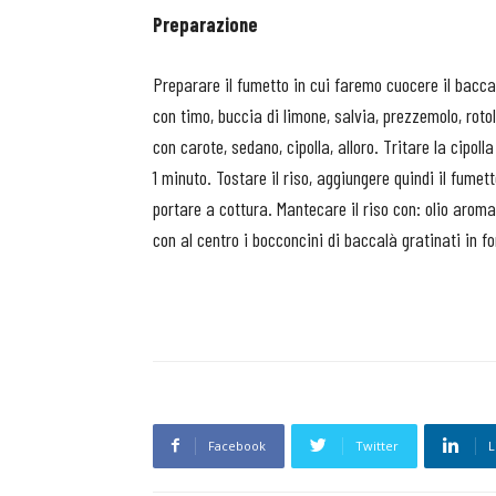
Preparazione
Preparare il fumetto in cui faremo cuocere il bacca
con timo, buccia di limone, salvia, prezzemolo, rotol
con carote, sedano, cipolla, alloro. Tritare la cipol
1 minuto. Tostare il riso, aggiungere quindi il fumet
portare a cottura. Mantecare il riso con: olio arom
con al centro i bocconcini di baccalà gratinati in for
Facebook
Twitter
L