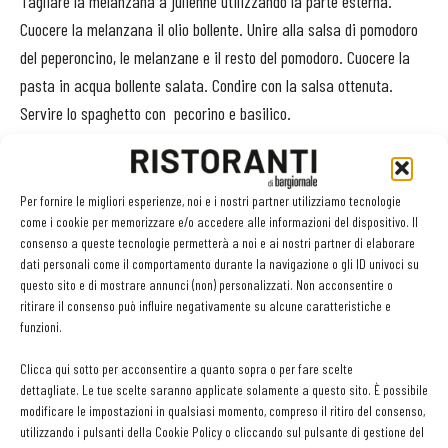
Tagliare la melanzana a julienne utilizzando la parte esterna.
Cuocere la melanzana il olio bollente. Unire alla salsa di pomodoro
del peperoncino, le melanzane e il resto del pomodoro. Cuocere la
pasta in acqua bollente salata. Condire con la salsa ottenuta.
Servire lo spaghetto con pecorino e basilico.
Per fornire le migliori esperienze, noi e i nostri partner utilizziamo tecnologie
come i cookie per memorizzare e/o accedere alle informazioni del dispositivo. Il
Facebook
Twitter
consenso a queste tecnologie permetterà a noi e ai nostri partner di elaborare
dati personali come il comportamento durante la navigazione o gli ID univoci su
questo sito e di mostrare annunci (non) personalizzati. Non acconsentire o
ritirare il consenso può influire negativamente su alcune caratteristiche e
funzioni.
LEGGI ANCHE
Clicca qui sotto per acconsentire a quanto sopra o per fare scelte
Olio: controlli e analisi strategici per qualità,
dettagliate. Le tue scelte saranno applicate solamente a questo sito. È possibile
sicurezza e competitività della filiera
modificare le impostazioni in qualsiasi momento, compreso il ritiro del consenso,
utilizzando i pulsanti della Cookie Policy o cliccando sul pulsante di gestione del