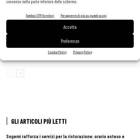
consenso nella parte inferiore dello schermo.
Primiziexpress: frutta e verdura a portata di chef
Gestisci 1771 fornitori
Per saperne di più su questi scopi
Accetta
contenuto sponsorizzato
Preferenze
MOWI amplia la gamma Food Service con nuovi
panati surgelati a base di salmone MOWI
Cookie Policy
Privacy Policy
PROFESSIONAL
GLI ARTICOLI PIÙ LETTI
Sogemi rafforza i servizi per la ristorazione: orario esteso e