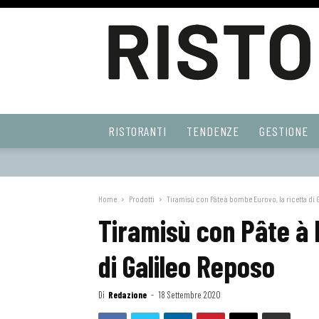
Ristoranti
RISTORANTI
TENDENZE
GESTIONE
Web
Home
Prodotti
Tiramisù con Pâte à bombe Eurovo, la ricetta di 
Tiramisù con Pâte à 
di Galileo Reposo
Di
Redazione
-
18 Settembre 2020