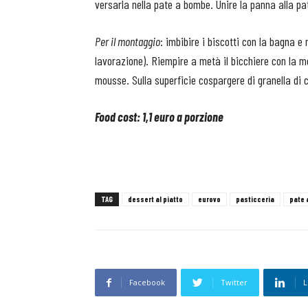
versarla nella pate a bombe. Unire la panna alla p
Per il montaggio
: imbibire i biscotti con la bagna e 
lavorazione). Riempire a metà il bicchiere con la 
mousse. Sulla superficie cospargere di granella di 
Food cost: 1,1 euro a porzione
TAG
dessert al piatto
eurovo
pasticceria
pate 
Facebook
Twitter
L