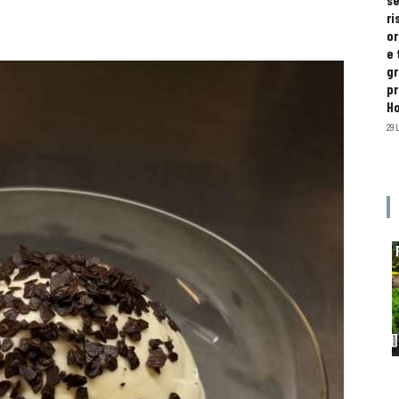
se
ri
or
e 
gr
pr
H
29 