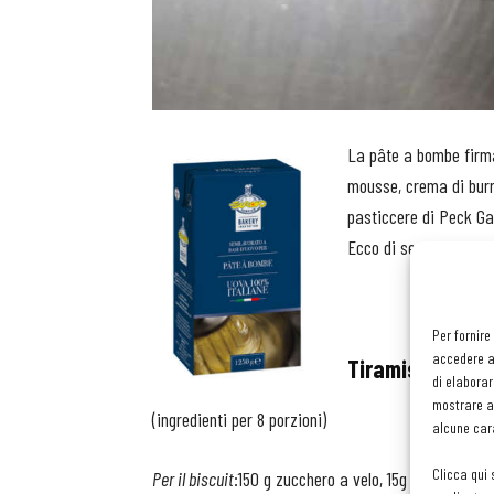
La pâte a bombe fir
mousse, crema di burro
pasticcere di Peck Gal
Ecco di seguito la su
Per fornire
accedere al
Tiramisù
di elaborar
mostrare an
(ingredienti per 8 porzioni)
alcune cara
Clicca qui 
Per il biscuit
:150 g zucchero a velo, 15g farina di ma