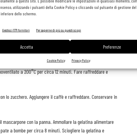
olamente a questo sito. È possibile modificare le impostazioni in qualsiasi momento, com
al caffè
: 50 g caffè espresso, 75 g acqua, 25 g zucchero.
Per la
consenso, utilizzando i pulsanti della Cookie Policy o cliccando sul pulsante di gestione d
 5 g gelatina alimentare, 248 g mascarpone, 248 g panna fresca
 inferiore dello schermo.
Gestisci 1771 fornitori
Per saperne di più su questi scopi
rina di mandorle. Unire le uova e montare fino ad ottenere un
Accetta
Preferenze
o zucchero semolato. Setacciare la farina. Incorporare
Cookie Policy
Privacy Policy
ina. Con l’aiuto di un sacco da pasticceria formare dei cerchi
moventilato a 200°C per circa 12 minuti. Fare raffreddare e
 con lo zucchero. Aggiungere il caffè e raffreddare. Conservare in
l mascarpone con la panna. Ammollare la gelatina alimentare
pate a bombe per circa 8 minuti. Sciogliere la gelatina e