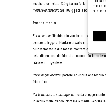
applicate s
zucchero semolato, 120 g farina forte.
Per la bagna 
ritiro del 
mousse al mascarpone
: 187 g pâte a bombe Eurovo,
nella parte
Procedimento
Per il biscuit:
Mischiare lo zucchero a velo con la fa
composto leggero. Montare a parte gli albumi con l
delicatamente le due masse montate ed infine la far
della dimensione desiderata e cuocere in forno ter
ritirare in frigorifero.
Per la bagna al caffè
: portare ad ebollizione l’acqua
frigorifero.
Per la mousse al mascarpone:
montare leggermente i
in acqua molto fredda. Montare a media velocità la 