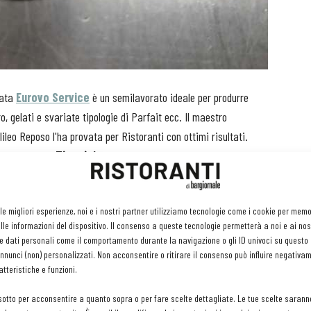
mata
Eurovo Service
è un semilavorato ideale per produrre
, gelati e svariate tipologie di Parfait ecc. Il maestro
ileo Reposo l'ha provata per Ristoranti con ottimi risultati.
a versione del
Tiramisù.
 le migliori esperienze, noi e i nostri partner utilizziamo tecnologie come i cookie per mem
le informazioni del dispositivo. Il consenso a queste tecnologie permetterà a noi e ai nos
e dati personali come il comportamento durante la navigazione o gli ID univoci su questo s
nunci (non) personalizzati. Non acconsentire o ritirare il consenso può influire negativa
tteristiche e funzioni.
sotto per acconsentire a quanto sopra o per fare scelte dettagliate. Le tue scelte sarann
ndorla, 125 g uova intere, 80 g tuorlo, 275 g albume, 100 g