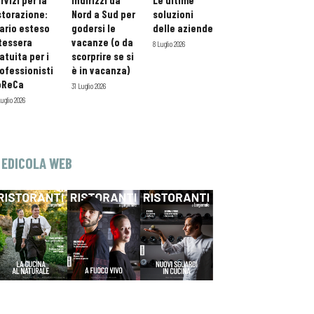
rvizi per la
indirizzi da
Le ultime
storazione:
Nord a Sud per
soluzioni
ario esteso
godersi le
delle aziende
tessera
vacanze (o da
8 Luglio 2026
atuita per i
scorprire se si
ofessionisti
è in vacanza)
oReCa
31 Luglio 2026
Luglio 2026
EDICOLA WEB