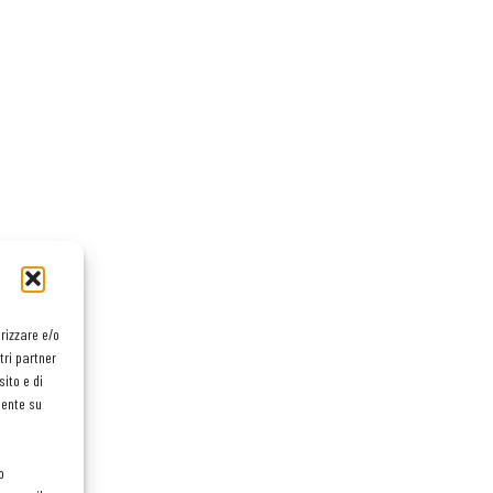
orizzare e/o
tri partner
ito e di
mente su
o