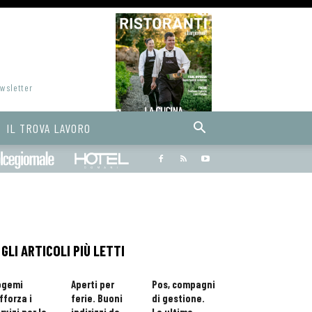
ewsletter
IL TROVA LAVORO
Bargiornale
dolcegiornale
Hoteldomani
GLI ARTICOLI PIÙ LETTI
ogemi
Aperti per
Pos, compagni
fforza i
ferie. Buoni
di gestione.