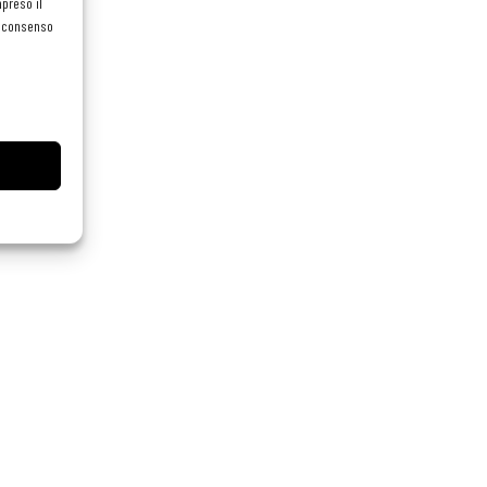
preso il
el consenso