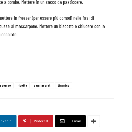
ate a bombe. Mettere in un sacco da pasticcere.
mettere in freezer (per essere più comodi nelle fasi di
mousse al mascarpone. Mettere un biscotto e chiudere con la
cioccolato.
a bombe
ricette
semilavorati
tiramisu
inkedin
Pinterest
Email