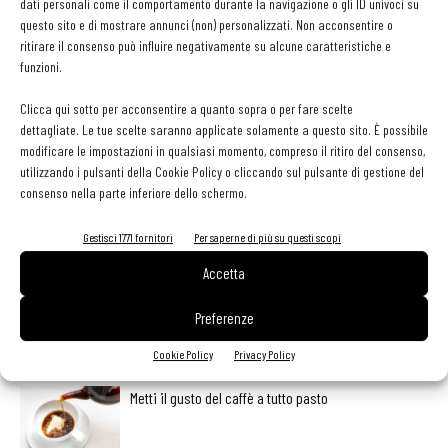
dati personali come il comportamento durante la navigazione o gli ID univoci su
vino.
questo sito e di mostrare annunci (non) personalizzati. Non acconsentire o
ritirare il consenso può influire negativamente su alcune caratteristiche e
funzioni.
Clicca qui sotto per acconsentire a quanto sopra o per fare scelte
dettagliate. Le tue scelte saranno applicate solamente a questo sito. È possibile
modificare le impostazioni in qualsiasi momento, compreso il ritiro del consenso,
Facebook
Twitter
utilizzando i pulsanti della Cookie Policy o cliccando sul pulsante di gestione del
consenso nella parte inferiore dello schermo.
Gestisci 1771 fornitori
Per saperne di più su questi scopi
LEGGI ANCHE
Accetta
L’ineguagliabile sapore dei funghi. Come prepararli,
Preferenze
conservarli e valorizzarli
Cookie Policy
Privacy Policy
Metti il gusto del caffè a tutto pasto