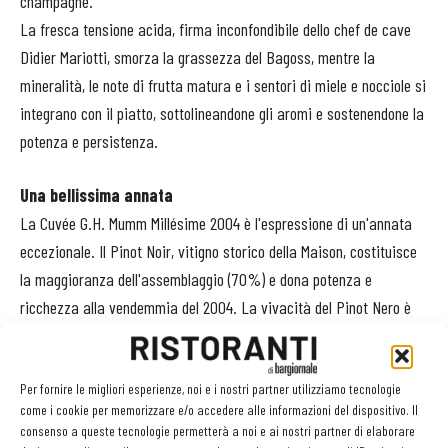
champagne.
La fresca tensione acida, firma inconfondibile dello chef de cave
Didier Mariotti, smorza la grassezza del Bagoss, mentre la
mineralità, le note di frutta matura e i sentori di miele e nocciole si
integrano con il piatto, sottolineandone gli aromi e sostenendone la
potenza e persistenza.
Una bellissima annata
La Cuvée G.H. Mumm Millésime 2004 è l'espressione di un'annata
eccezionale. Il Pinot Noir, vitigno storico della Maison, costituisce
la maggioranza dell'assemblaggio (70%) e dona potenza e
ricchezza alla vendemmia del 2004. La vivacità del Pinot Nero è
impreziosita dall'eleganza dei nobili Chardonnay (30 %), che
forniscono al Millésime 2004 tutta la finezza d'Avize e di Cramant,
regalando profumi di frutta gialla come albicocca e mela cotogna
Per fornire le migliori esperienze, noi e i nostri partner utilizziamo tecnologie
come i cookie per memorizzare e/o accedere alle informazioni del dispositivo. Il
arricchiti da sentori di miele e di torroncino e, in un secondo tempo,
consenso a queste tecnologie permetterà a noi e ai nostri partner di elaborare
accenni di brioche in cui si mescolano generosità e complessità del