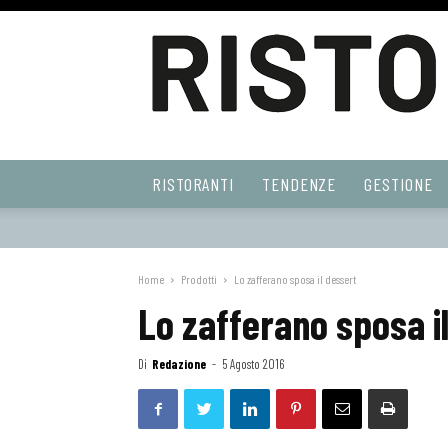
Ristoranti
RISTORANTI
TENDENZE
GESTIONE
Web
Home
Prodotti
Lo zafferano sposa il dessert
Lo zafferano sposa i
Di
Redazione
-
5 Agosto 2016