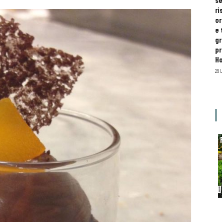
se
ri
or
e 
gr
pr
H
29 