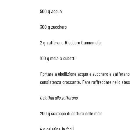
500 g acqua
300 g zucchero
2 g zafferano Risodoro Cannamela
100 g mela a cubetti
Portare a ebollizione acqua e zucchero e zafferano
consistenza croccante. Fare raffreddare nello stesso
Gelatina allo zafferano
200 g sciroppo di cottura delle mele
4 g gelatina in fogli