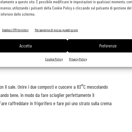
olamente a questo sito. È possibile modificare le impostazioni in qualsiasi momento, com
consenso, utilizzando i pulsanti della Cookie Policy o cliccando sul pulsante di gestione d
 inferiore dello schermo.
Gestisci 1771 fornitori
Per saperne di più su questi scopi
Accetta
Preferenze
Cookie Policy
Privacy Policy
con il sale. Unire i due composti e cuocere a 83°C mescolando
ando bene, in modo da fare scioglier perfettamente il
are raffreddare in frigorifero e fare poi uno strato sulla crema