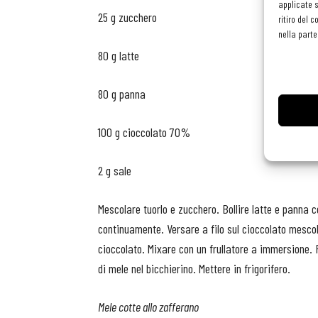
applicate s
25 g zucchero
ritiro del 
nella parte
80 g latte
80 g panna
100 g cioccolato 70%
2 g sale
Mescolare tuorlo e zucchero. Bollire latte e panna 
continuamente. Versare a filo sul cioccolato mescol
cioccolato. Mixare con un frullatore a immersione. F
di mele nel bicchierino. Mettere in frigorifero.
Mele cotte allo zafferano