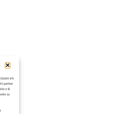
orizzare e/o
tri partner
ito e di
mente su
o