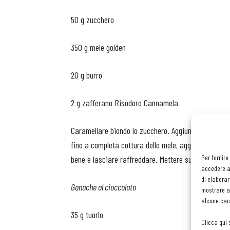
50 g zucchero
350 g mele golden
20 g burro
2 g zafferano Risodoro Cannamela
Caramellare biondo lo zucchero. Aggiungervi le mele 
fino a completa cottura delle mele, aggiungendo poc
Per fornire
bene e lasciare raffreddare. Mettere sul fondo di un
accedere al
di elaborar
Ganache al cioccolato
mostrare an
alcune cara
35 g tuorlo
Clicca qui 