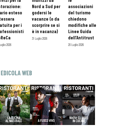
rvizi per la
indirizzi da
le
storazione:
Nord a Sud per
associazioni
ario esteso
godersi le
del turismo
tessera
vacanze (o da
chiedono
atuita per i
scorprire se si
modifiche alle
ofessionisti
è in vacanza)
Linee Guida
oReCa
dell’Antitrust
31 Luglio 2026
Luglio 2026
20 Luglio 2026
EDICOLA WEB