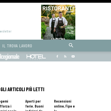
ewsletter
IL TROVA LAVORO
Bargiornale
dolcegiornale
Hoteldomani
GLI ARTICOLI PIÙ LETTI
ogemi
Aperti per
Recensioni
fforza i
ferie. Buoni
online, Fipe e