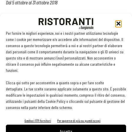
Dal 5 ottobre al 31 ottobre 2018
Si può votare una sola volta esprimendo fino a 3 preferenze per
categoria.
Per fornire le migliori esperienze, noi e i nostri partner utilizziamo tecnologie
È assegnato un solo premio per ciascuna categoria
merceologica.
come i cookie per memorizzare e/o accedere alle informazioni del dispositivo. Il
consenso a queste tecnologie permetterà a noi e ai nostri partner di elaborare
Premiazioni
dati personali come il comportamento durante la navigazione o gli ID univoci su
questo sito e di mostrare annunci (non) personalizzati. Non acconsentire o
Lunedì 10 dicembre 2018
ritirare il consenso può influire negativamente su alcune caratteristiche e
funzioni.
Durante la serata di gala saranno resi noti i nomi dei primi
Clicca qui sotto per acconsentire a quanto sopra o per fare scelte
classificati per categoria merceologica.
dettagliate. Le tue scelte saranno applicate solamente a questo sito. È possibile
L’ingresso alla serata è su invito e a pagamento.
modificare le impostazioni in qualsiasi momento, compreso il ritiro del consenso,
utilizzando i pulsanti della Cookie Policy o cliccando sul pulsante di gestione del
consenso nella parte inferiore dello schermo.
TAG
Barawards
Barawards 2018
Barawards Premio Innovazione
Gestisci 1771 fornitori
Per saperne di più su questi scopi
Accetta