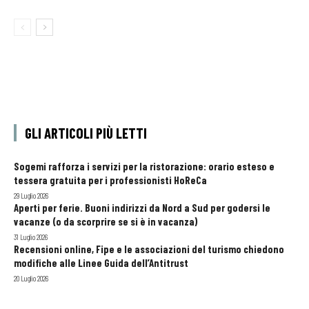
GLI ARTICOLI PIÙ LETTI
Sogemi rafforza i servizi per la ristorazione: orario esteso e
tessera gratuita per i professionisti HoReCa
29 Luglio 2026
Aperti per ferie. Buoni indirizzi da Nord a Sud per godersi le
vacanze (o da scorprire se si è in vacanza)
31 Luglio 2026
Recensioni online, Fipe e le associazioni del turismo chiedono
modifiche alle Linee Guida dell’Antitrust
20 Luglio 2026