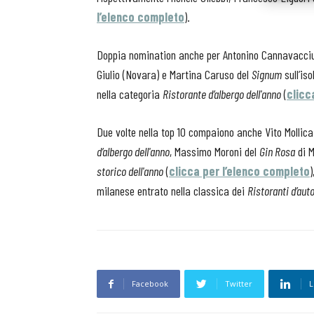
l’elenco completo
).
Doppia nomination anche per Antonino Cannavacciuol
Giulio (Novara) e Martina Caruso del
Signum
sull’iso
nella categoria
Ristorante d’albergo dell'anno
(
clicc
Due volte nella top 10 compaiono anche Vito Mollica
d’albergo dell'anno
, Massimo Moroni del
Gin Rosa
di M
storico dell'anno
(
clicca per l’elenco completo
milanese entrato nella classica dei
Ristoranti d’auto
Facebook
Twitter
L