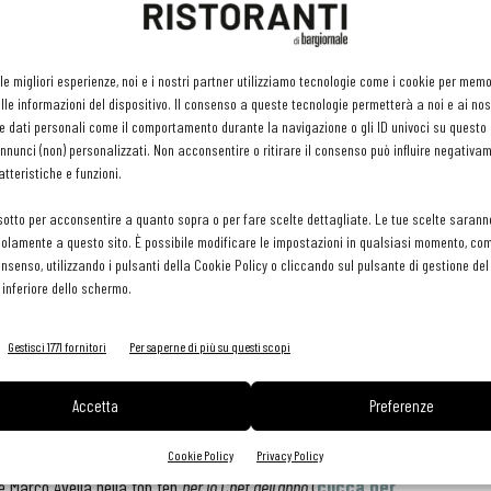
 le migliori esperienze, noi e i nostri partner utilizziamo tecnologie come i cookie per mem
le informazioni del dispositivo. Il consenso a queste tecnologie permetterà a noi e ai nos
e dati personali come il comportamento durante la navigazione o gli ID univoci su questo s
nunci (non) personalizzati. Non acconsentire o ritirare il consenso può influire negativa
tteristiche e funzioni.
rimonia che decreterà i vincitori di
Barawards 2015
, il premio
sotto per acconsentire a quanto sopra o per fare scelte dettagliate. Le tue scelte sarann
olamente a questo sito. È possibile modificare le impostazioni in qualsiasi momento, com
ione nei bar, alberghi e ristoranti, promosso da
Bargiornale
in
consenso, utilizzando i pulsanti della Cookie Policy o cliccando sul pulsante di gestione d
 inferiore dello schermo.
’attesa, riveliamo qualche altra indiscrezione sui candidati alla
Gestisci 1771 fornitori
Per saperne di più su questi scopi
oranti.
Accetta
Preferenze
’elenco completo
) troviamo
Nana Piccolo Bistrò
di Senigallia
ta) e
Evo l'Extravergine
di Milano, che piazzano anche i loro chef,
Cookie Policy
Privacy Policy
e Marco Avella nella top ten
per lo Chef dell'anno
(
clicca per