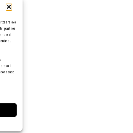
orizzare e/o
tri partner
ito e di
mente su
o
preso il
el consenso