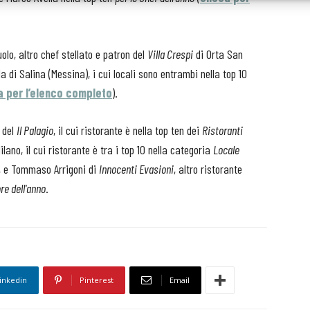
o, altro chef stellato e patron del
Villa Crespi
di Orta San
la di Salina (Messina), i cui locali sono entrambi nella top 10
a per l’elenco completo
).
 del
Il Palagio
, il cui ristorante è nella top ten dei
Ristoranti
ilano, il cui ristorante è tra i top 10 nella categoria
Locale
), e Tommaso Arrigoni di
Innocenti Evasioni
, altro ristorante
re dell'anno
.
inkedin
Pinterest
Email