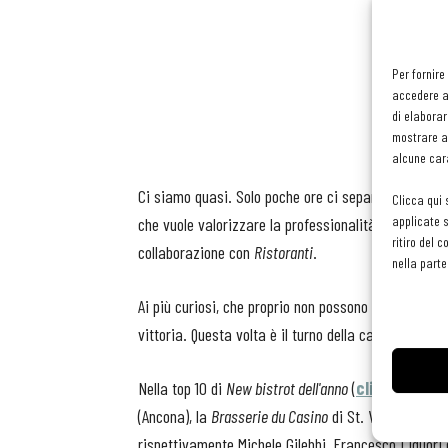
Per fornire
accedere al
di elaborar
mostrare an
alcune cara
Ci siamo quasi. Solo poche ore ci separano dalla ce
Clicca qui 
applicate s
che vuole valorizzare la professionalità e l’innovaz
ritiro del 
collaborazione con
Ristoranti
.
nella parte
Ai più curiosi, che proprio non possono resistere all
vittoria. Questa volta è il turno della categoria rist
Nella top 10 di
New bistrot dell'anno
(
clicca per l
(Ancona), la
Brasserie du Casino
di St. Vincent (Aos
rispettivamente Michele Gilebbi, Francesco Liguori 