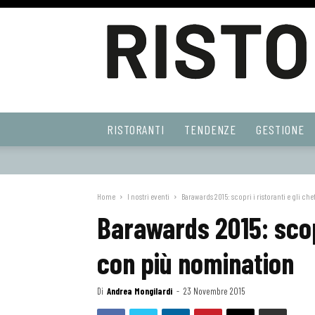
Ristoranti
RISTORANTI
TENDENZE
GESTIONE
Web
Home
I nostri eventi
Barawards 2015: scopri i ristoranti e gli c
Barawards 2015: scopr
con più nomination
Di
Andrea Mongilardi
-
23 Novembre 2015