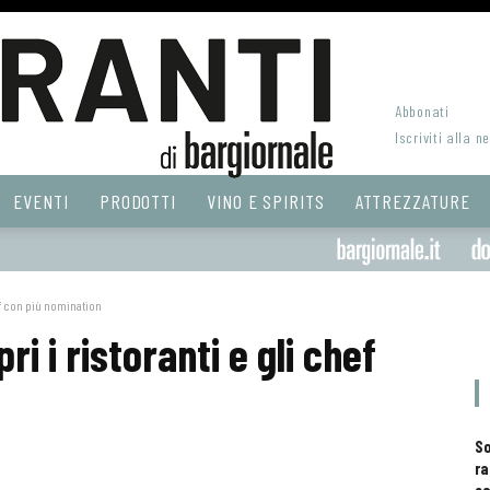
Abbonati
Iscriviti alla n
EVENTI
PRODOTTI
VINO E SPIRITS
ATTREZZATURE
hef con più nomination
i i ristoranti e gli chef
S
ra