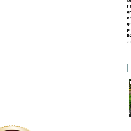
se
ri
or
e 
gr
pr
H
29 