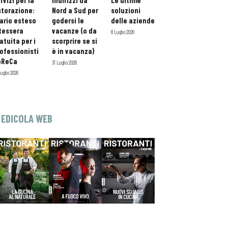
rvizi per la
indirizzi da
Le ultime
storazione:
Nord a Sud per
soluzioni
ario esteso
godersi le
delle aziende
tessera
vacanze (o da
8 Luglio 2026
atuita per i
scorprire se si
ofessionisti
è in vacanza)
oReCa
31 Luglio 2026
Luglio 2026
EDICOLA WEB