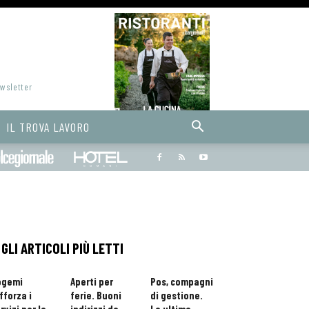
ewsletter
IL TROVA LAVORO
Bargiornale
dolcegiornale
Hoteldomani
GLI ARTICOLI PIÙ LETTI
ogemi
Aperti per
Pos, compagni
fforza i
ferie. Buoni
di gestione.