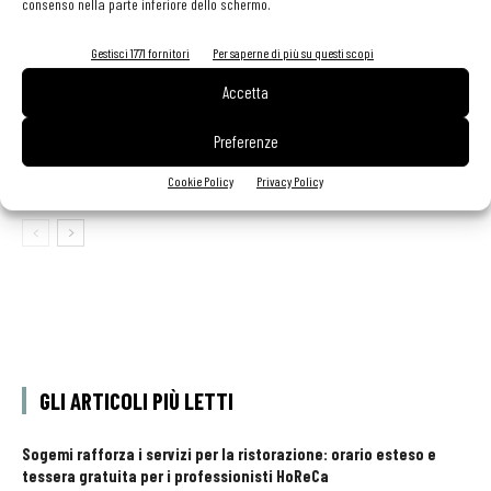
consenso nella parte inferiore dello schermo.
Barawards 2026: candidature aperte fino al 30
giugno per professionisti e locali
Gestisci 1771 fornitori
Per saperne di più su questi scopi
Accetta
Barawards Premio Innovazione dell’anno 2026: vota i
Preferenze
tuoi preferiti!
Cookie Policy
Privacy Policy
GLI ARTICOLI PIÙ LETTI
Sogemi rafforza i servizi per la ristorazione: orario esteso e
tessera gratuita per i professionisti HoReCa