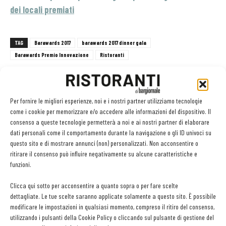
dei locali premiati
TAG
Barawards 2017
barawards 2017 dinner gala
Barawards Premio Innovazione
Ristoranti
Per fornire le migliori esperienze, noi e i nostri partner utilizziamo tecnologie
come i cookie per memorizzare e/o accedere alle informazioni del dispositivo. Il
Facebook
Twitter
consenso a queste tecnologie permetterà a noi e ai nostri partner di elaborare
dati personali come il comportamento durante la navigazione o gli ID univoci su
questo sito e di mostrare annunci (non) personalizzati. Non acconsentire o
ritirare il consenso può influire negativamente su alcune caratteristiche e
LEGGI ANCHE
funzioni.
Clicca qui sotto per acconsentire a quanto sopra o per fare scelte
Al via Baritalia Food Edition – La sfida del panino.
dettagliate. Le tue scelte saranno applicate solamente a questo sito. È possibile
Manda la tua ricetta
modificare le impostazioni in qualsiasi momento, compreso il ritiro del consenso,
utilizzando i pulsanti della Cookie Policy o cliccando sul pulsante di gestione del