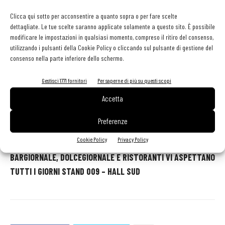
Clicca qui sotto per acconsentire a quanto sopra o per fare scelte
Martedi 23 gennaio
dettagliate. Le tue scelte saranno applicate solamente a questo sito. È possibile
ore 12.00 -17.00 - Laboratorio
modificare le impostazioni in qualsiasi momento, compreso il ritiro del consenso,
Choc-tail è il primo laboratorio sperimentale tra
utilizzando i pulsanti della Cookie Policy o cliccando sul pulsante di gestione del
consenso nella parte inferiore dello schermo.
cioccolata e miscelazione. Sei noti bartender e il
campione del mondo di cioccolateria Davide
Gestisci 1771 fornitori
Per saperne di più su questi scopi
Comaschi
presentano la loro ricerca sul cacao nella miscelazione.
Accetta
Previste sessioni di assaggio e degustazione.
Organizzato
da Bargiornale con Cacao Barry e Chocolate Academy
Preferenze
Center Milano. PADIGLIONE B3
Cookie Policy
Privacy Policy
BARGIORNALE, DOLCEGIORNALE E RISTORANTI VI ASPETTANO
TUTTI I GIORNI STAND 009 – HALL SUD