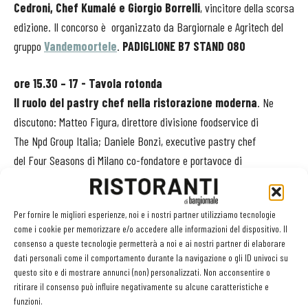
Cedroni, Chef Kumalé e Giorgio Borrelli
, vincitore della scorsa
edizione. Il concorso è organizzato da Bargiornale e Agritech del
gruppo
Vandemoortele
.
PADIGLIONE B7 STAND O80
ore 15.30 – 17 - Tavola rotonda
Il ruolo del pastry chef nella ristorazione moderna
. Ne
discutono: Matteo Figura, direttore divisione foodservice di
The Npd Group Italia; Daniele Bonzi, executive pastry chef
del Four Seasons di Milano co-fondatore e portavoce di
Pass121; Galileo Reposo, pastry chef e responsabile della
pasticceria di Peck e membro di Pass 121; Luigi Monfredi,
Per fornire le migliori esperienze, noi e i nostri partner utilizziamo tecnologie
giornalista economico vice capo della redazione economia del Tg1.
come i cookie per memorizzare e/o accedere alle informazioni del dispositivo. Il
Modera Rossella De Stefano, direttore responsabile.
Organizzato
consenso a queste tecnologie permetterà a noi e ai nostri partner di elaborare
da Dolcegiornale e Ristoranti in collaborazione con il
dati personali come il comportamento durante la navigazione o gli ID univoci su
questo sito e di mostrare annunci (non) personalizzati. Non acconsentire o
collettivo Pass 121 e l’Osservatorio Crest di Npd. SALA
ritirare il consenso può influire negativamente su alcune caratteristiche e
NERI – HALL SUD
funzioni.