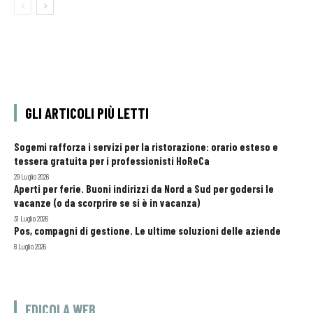
GLI ARTICOLI PIÙ LETTI
Sogemi rafforza i servizi per la ristorazione: orario esteso e
tessera gratuita per i professionisti HoReCa
29 Luglio 2026
Aperti per ferie. Buoni indirizzi da Nord a Sud per godersi le
vacanze (o da scorprire se si è in vacanza)
31 Luglio 2026
Pos, compagni di gestione. Le ultime soluzioni delle aziende
8 Luglio 2026
EDICOLA WEB