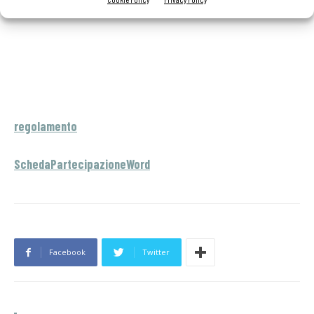
regolamento
SchedaPartecipazioneWord
Facebook
Twitter