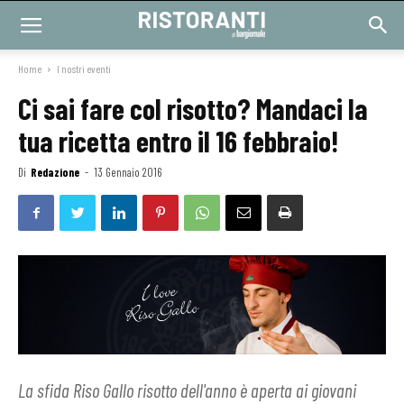
Home
I nostri eventi
Ci sai fare col risotto? Mandaci la
tua ricetta entro il 16 febbraio!
Di
Redazione
-
13 Gennaio 2016
La sfida Riso Gallo risotto dell'anno è aperta ai giovani