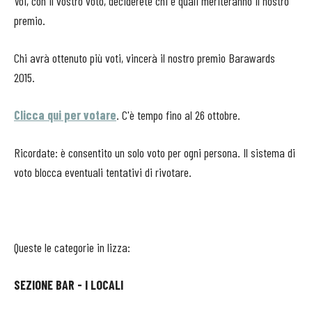
Voi, con il vostro voto, deciderete chi e quali meriteranno il nostro
premio.
Chi avrà ottenuto più voti, vincerà il nostro premio Barawards
2015.
Clicca qui per votare
. C'è tempo fino al 26 ottobre.
Ricordate: è consentito un solo voto per ogni persona. Il sistema di
voto blocca eventuali tentativi di rivotare.
Queste le categorie in lizza:
SEZIONE BAR - I LOCALI