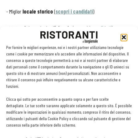
- Miglior
locale storico
(
scopri i candidati
)
- Miglior
ristorante tradizionale
(
scopri i candidati
)
- Miglior
pizzeria
(
scopri i candidati
)
Per fornire le migliori esperienze, noi e i nostri partner utilizziamo tecnologie
come i cookie per memorizzare e/o accedere alle informazioni del dispositivo. Il
consenso a queste tecnologie permetterà a noi e ai nostri partner di elaborare
SEZIONE RISTORANTI - I PROFESSIONISTI
dati personali come il comportamento durante la navigazione o gli ID univoci su
questo sito e di mostrare annunci (non) personalizzati. Non acconsentire o
- Miglior
chef
(
scopri i candidati
)
ritirare il consenso può influire negativamente su alcune caratteristiche e
funzioni.
Clicca qui sotto per acconsentire a quanto sopra o per fare scelte
dettagliate. Le tue scelte saranno applicate solamente a questo sito. È possibile
SEZIONE ALBERGHI - GLI HOTEL
modificare le impostazioni in qualsiasi momento, compreso il ritiro del consenso,
utilizzando i pulsanti della Cookie Policy o cliccando sul pulsante di gestione del
consenso nella parte inferiore dello schermo.
- Miglior
boutique&charme hotel
(
scopri i candidati
)