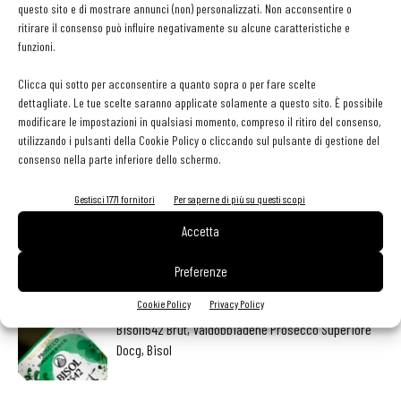
questo sito e di mostrare annunci (non) personalizzati. Non acconsentire o
ritirare il consenso può influire negativamente su alcune caratteristiche e
funzioni.
Clicca qui sotto per acconsentire a quanto sopra o per fare scelte
dettagliate. Le tue scelte saranno applicate solamente a questo sito. È possibile
Facebook
Twitter
modificare le impostazioni in qualsiasi momento, compreso il ritiro del consenso,
utilizzando i pulsanti della Cookie Policy o cliccando sul pulsante di gestione del
consenso nella parte inferiore dello schermo.
LEGGI ANCHE
Gestisci 1771 fornitori
Per saperne di più su questi scopi
Accetta
Export del vino in frenata: dazi Usa e domanda
debole pesano sulle denominazioni europee
Preferenze
Cookie Policy
Privacy Policy
Bisol1542 Brut, Valdobbiadene Prosecco Superiore
Docg, Bisol