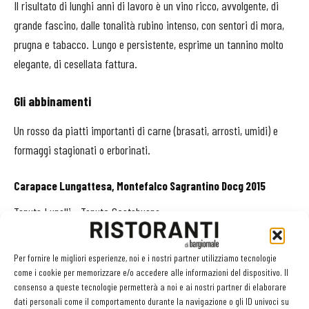
Il risultato di lunghi anni di lavoro è un vino ricco, avvolgente, di
grande fascino, dalle tonalità rubino intenso, con sentori di mora,
prugna e tabacco. Lungo e persistente, esprime un tannino molto
elegante, di cesellata fattura.
Gli abbinamenti
Un rosso da piatti importanti di carne (brasati, arrosti, umidi) e
formaggi stagionati o erborinati.
Carapace Lungattesa, Montefalco Sagrantino Docg 2015
Tenute Lunelli - Tenuta Castebuono
tenutelunelli.it/
Per fornire le migliori esperienze, noi e i nostri partner utilizziamo tecnologie
Regione
Umbria
come i cookie per memorizzare e/o accedere alle informazioni del dispositivo. Il
Uve
100% Sagrantino
consenso a queste tecnologie permetterà a noi e ai nostri partner di elaborare
dati personali come il comportamento durante la navigazione o gli ID univoci su
Formati
0,75 l