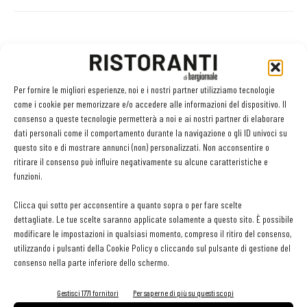
Facebook
Twitter
Per fornire le migliori esperienze, noi e i nostri partner utilizziamo tecnologie
come i cookie per memorizzare e/o accedere alle informazioni del dispositivo. Il
consenso a queste tecnologie permetterà a noi e ai nostri partner di elaborare
LEGGI ANCHE
dati personali come il comportamento durante la navigazione o gli ID univoci su
questo sito e di mostrare annunci (non) personalizzati. Non acconsentire o
Export del vino in frenata: dazi Usa e domanda
ritirare il consenso può influire negativamente su alcune caratteristiche e
debole pesano sulle denominazioni europee
funzioni.
Clicca qui sotto per acconsentire a quanto sopra o per fare scelte
dettagliate. Le tue scelte saranno applicate solamente a questo sito. È possibile
Bisol1542 Brut, Valdobbiadene Prosecco Superiore
modificare le impostazioni in qualsiasi momento, compreso il ritiro del consenso,
Docg, Bisol
utilizzando i pulsanti della Cookie Policy o cliccando sul pulsante di gestione del
consenso nella parte inferiore dello schermo.
Morellino del Cuore 2026: selezionati i dieci vini
Gestisci 1771 fornitori
Per saperne di più su questi scopi