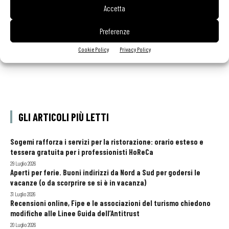
simbolo della denominazione
Accetta
Preferenze
Cookie Policy
Privacy Policy
GLI ARTICOLI PIÙ LETTI
Sogemi rafforza i servizi per la ristorazione: orario esteso e
tessera gratuita per i professionisti HoReCa
29 Luglio 2026
Aperti per ferie. Buoni indirizzi da Nord a Sud per godersi le
vacanze (o da scorprire se si è in vacanza)
31 Luglio 2026
Recensioni online, Fipe e le associazioni del turismo chiedono
modifiche alle Linee Guida dell’Antitrust
20 Luglio 2026