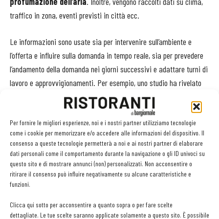
profumazione dell’aria
. Inoltre, vengono raccolti dati su clima,
traffico in zona, eventi previsti in città ecc.
Le informazioni sono usate sia per intervenire sull’ambiente e
l’offerta e influire sulla domanda in tempo reale, sia per prevedere
l’andamento della domanda nei giorni successivi e adattare turni di
lavoro e approvvigionamenti. Per esempio, uno studio ha rivelato
che quando splende il sole si è meno portati a entrare in un locale
buio e viceversa: al 1889 il sistema computerizzato regola
automaticamente l’illuminazione interna in funzione di quella
Per fornire le migliori esperienze, noi e i nostri partner utilizziamo tecnologie
come i cookie per memorizzare e/o accedere alle informazioni del dispositivo. Il
esterna. Si è anche scoperto che il tipo di musica e i suoi decibel
consenso a queste tecnologie permetterà a noi e ai nostri partner di elaborare
influenzano i comportamenti di acquisto.
dati personali come il comportamento durante la navigazione o gli ID univoci su
questo sito e di mostrare annunci (non) personalizzati. Non acconsentire o
ritirare il consenso può influire negativamente su alcune caratteristiche e
Al 1889, però, sono
gestiti in tempo reale grazie a un
funzioni.
algoritmo
, che in base al numero di persone presenti e all’ora del
giorno regola il sonoro. Così, se il locale non è molto pieno una
Clicca qui sotto per acconsentire a quanto sopra o per fare scelte
dettagliate. Le tue scelte saranno applicate solamente a questo sito. È possibile
musica a 45 decibel invoglia a restare e ordinare qualcosa. Anche i