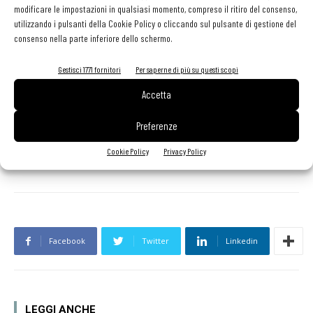
modificare le impostazioni in qualsiasi momento, compreso il ritiro del consenso,
profumi influenzano i comportamenti d’acquisto: se nell’ambiente si
utilizzando i pulsanti della Cookie Policy o cliccando sul pulsante di gestione del
sprigiona il profumo tipico del forno a legna, le ordinazioni di pizza
consenso nella parte inferiore dello schermo.
aumentano.
Gestisci 1771 fornitori
Per saperne di più su questi scopi
Funziona, tutto ciò? A un anno dall’apertura il 1889 ha registrato 1,8
Accetta
milioni di transazioni e
un margine operativo lordo del 30%
.
Preferenze
Cookie Policy
Privacy Policy
TAG
1889
AI
intelligenza artificiale
Stoccolma
Facebook
Twitter
Linkedin
LEGGI ANCHE