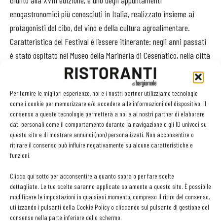
Giunto alla XVIII edizione, è uno degli appuntamenti
enogastronomici più conosciuti in Italia, realizzato insieme ai
protagonisti del cibo, del vino e della cultura agroalimentare.
Caratteristica del Festival è l’essere itinerante: negli anni passati
è stato ospitato nel Museo della Marineria di Cesenatico, nella città
del Tartufo Bianco Pregiato di Pergola, all’Isola d’Elba, a Londra, a
Piobbico, a San Benedetto del Tronto, a San Patrignano, a Rimini e
Per fornire le migliori esperienze, noi e i nostri partner utilizziamo tecnologie
a Bologna, coinvolgendo il folto pubblico (fino a 80.000 pre-senze),
come i cookie per memorizzare e/o accedere alle informazioni del dispositivo. Il
le televisioni, i giornalisti, i più importanti chef italiani e i buyers
consenso a queste tecnologie permetterà a noi e ai nostri partner di elaborare
esteri.
dati personali come il comportamento durante la navigazione o gli ID univoci su
questo sito e di mostrare annunci (non) personalizzati. Non acconsentire o
Nel 2018, per il secondo anno di fila, sarà ospitato a Pesaro, e si
ritirare il consenso può influire negativamente su alcune caratteristiche e
trasformerà in Rossini Food Festival. Un omaggio ai 150 anni del
funzioni.
grande compositore, Gioachino Rossini, illustre cittadino della città
Clicca qui sotto per acconsentire a quanto sopra o per fare scelte
Pesaro, raccontato in maniera inedita attraverso percorsi
dettagliate. Le tue scelte saranno applicate solamente a questo sito. È possibile
gourmet. Protagonisti gli chef dell’Accademia Nazionale Italcuochi,
modificare le impostazioni in qualsiasi momento, compreso il ritiro del consenso,
coordinati da Gianfranco Vissani, le Mariette artusiane con lezioni
utilizzando i pulsanti della Cookie Policy o cliccando sul pulsante di gestione del
consenso nella parte inferiore dello schermo.