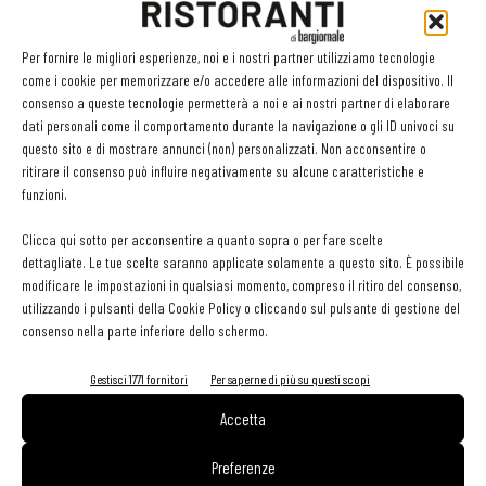
assicurano un’altissima precisione dei particolari e un
assemblaggio finale delle sedute che assicura resistenza e
Per fornire le migliori esperienze, noi e i nostri partner utilizziamo tecnologie
come i cookie per memorizzare e/o accedere alle informazioni del dispositivo. Il
stabilità. È importante ricordare che le sedie per uso commerciale
consenso a queste tecnologie permetterà a noi e ai nostri partner di elaborare
devono rispondere a una serie di caratteristiche legate alla
dati personali come il comportamento durante la navigazione o gli ID univoci su
sicurezza, alla resistenza al fuoco e alla robustezza. È
questo sito e di mostrare annunci (non) personalizzati. Non acconsentire o
ritirare il consenso può influire negativamente su alcune caratteristiche e
fondamentale, quindi, servirsi da produttori che assicurano questi
funzioni.
standard e acquistare prodotti certificati. Da non sottovalutare la
leggerezza: le sedute devono essere facili da spostare per evitare
Clicca qui sotto per acconsentire a quanto sopra o per fare scelte
dettagliate. Le tue scelte saranno applicate solamente a questo sito. È possibile
sforzi eccessivi o una cattiva esecuzione dei compiti di pulizia.
modificare le impostazioni in qualsiasi momento, compreso il ritiro del consenso,
utilizzando i pulsanti della Cookie Policy o cliccando sul pulsante di gestione del
consenso nella parte inferiore dello schermo.
Gestisci 1771 fornitori
Per saperne di più su questi scopi
Facebook
Twitter
Accetta
Preferenze