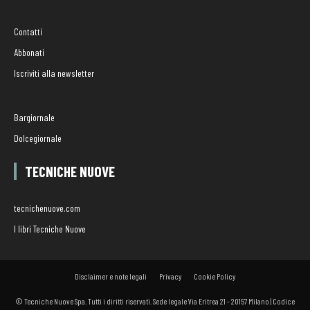
Contatti
Abbonati
Iscriviti alla newsletter
Bargiornale
Dolcegiornale
TECNICHE NUOVE
tecnichenuove.com
I libri Tecniche Nuove
Disclaimer e note legali
Privacy
Cookie Policy
© Tecniche Nuove Spa. Tutti i diritti riservati. Sede legale Via Eritrea 21 - 20157 Milano | Codice