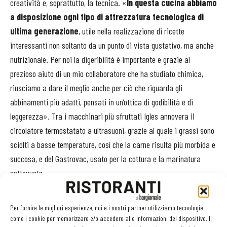
creatività e, soprattutto, la tecnica. «
In questa cucina abbiamo
a disposizione ogni tipo di attrezzatura tecnologica di
ultima generazione
, utile nella realizzazione di ricette
interessanti non soltanto da un punto di vista gustativo, ma anche
nutrizionale. Per noi la digeribilità è importante e grazie al
prezioso aiuto di un mio collaboratore che ha studiato chimica,
riusciamo a dare il meglio anche per ciò che riguarda gli
abbinamenti più adatti, pensati in un’ottica di godibilità e di
leggerezza». Tra i macchinari più sfruttati Igles annovera il
circolatore termostatato a ultrasuoni, grazie al quale i grassi sono
sciolti a basse temperature, così che la carne risulta più morbida e
succosa, e del Gastrovac, usato per la cottura e la marinatura
sottovuoto.
Altro punto vincente di Villa Rospigliosi è
un team dalle alte
Per fornire le migliori esperienze, noi e i nostri partner utilizziamo tecnologie
capacità professionali
. «Spesso sono assente per consulenze
come i cookie per memorizzare e/o accedere alle informazioni del dispositivo. Il