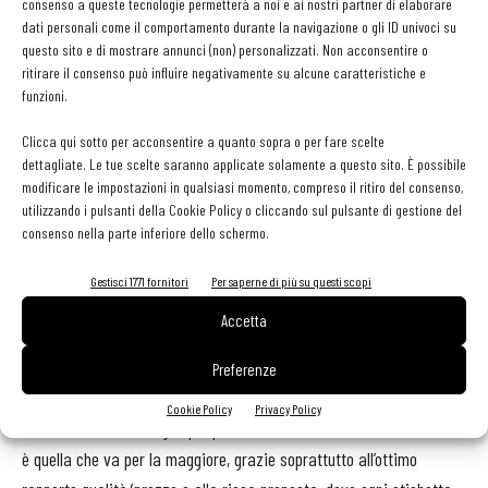
o altro - dice Corelli - e avere un personale di cui fidarmi e un
consenso a queste tecnologie permetterà a noi e ai nostri partner di elaborare
dati personali come il comportamento durante la navigazione o gli ID univoci su
secondo in cucina, Marco Cassai, con me da 11 anni, fa sì che i
questo sito e di mostrare annunci (non) personalizzati. Non acconsentire o
nostri clienti non sentano, neanche nei piatti, la mia mancanza.
ritirare il consenso può influire negativamente su alcune caratteristiche e
Siamo 18 per 38 coperti totali e 4 camere, un numero che la dice
funzioni.
lunga su come intendiamo far vivere l’esperienza a Villa
Clicca qui sotto per acconsentire a quanto sopra o per fare scelte
Rospigliosi».
dettagliate. Le tue scelte saranno applicate solamente a questo sito. È possibile
modificare le impostazioni in qualsiasi momento, compreso il ritiro del consenso,
utilizzando i pulsanti della Cookie Policy o cliccando sul pulsante di gestione del
In cantina, seguita da Samuele Del Carlo, ci sono circa 1.000
consenso nella parte inferiore dello schermo.
referenze italiane ed estere, con un focus interessante sui bianchi
francesi che ben si sposano con la cucina di Corelli, per una carta
Gestisci 1771 fornitori
Per saperne di più su questi scopi
dei vini in continuo sviluppo. L’impostazione, chiara e ben studiata,
Accetta
è stata pensata per facilitare il cliente nella sua scelta e per
esaltare il concetto di terroir a cui Samuele è molto legato. I
Preferenze
ricarichi sono particolarmente bassi, per invogliare gli ospiti a
Cookie Policy
Privacy Policy
orientarsi verso bottiglie più preziose. La selezione di vini al calice
è quella che va per la maggiore, grazie soprattutto all’ottimo