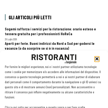
GLI ARTICOLI PIÙ LETTI
Sogemi rafforza i servizi per la ristorazione: orario esteso e
tessera gratuita per i professionisti HoReCa
29 Luglio 2026
Aperti per ferie. Buoni indirizzi da Nord a Sud per godersi le
vacanze (o da scorprire se si è in vacanza)
31 Luglio 2026
Recensioni online, Fipe e le associazioni del turismo chiedono
modifiche alle Linee Guida dell’Antitrust
Per fornire le migliori esperienze, noi e i nostri partner utilizziamo tecnologie
20 Luglio 2026
come i cookie per memorizzare e/o accedere alle informazioni del dispositivo. Il
consenso a queste tecnologie permetterà a noi e ai nostri partner di elaborare
dati personali come il comportamento durante la navigazione o gli ID univoci su
questo sito e di mostrare annunci (non) personalizzati. Non acconsentire o
EDICOLA WEB
ritirare il consenso può influire negativamente su alcune caratteristiche e
funzioni.
Clicca qui sotto per acconsentire a quanto sopra o per fare scelte