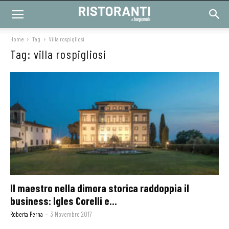
Home
Tag
Villa rospigliosi
Tag: villa rospigliosi
Il maestro nella dimora storica raddoppia il
business: Igles Corelli e...
Roberta Perna
-
3 Novembre 2017