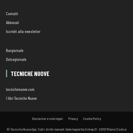
Contatti
Abbonati
Iscriviti alla newsletter
Bargiornale
Dolcegiornale
TECNICHE NUOVE
tecnichenuove.com
I libri Tecniche Nuove
Disclaimer e note legali
Privacy
Cookie Policy
© Tecniche Nuove Spa. Tutti i diritti riservati. Sede legale Via Eritrea 21 - 20157 Milano | Codice