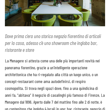
Dove prima c'era uno storico negozio fiorentino di articoli
per la casa, adesso c'è uno showroom che ingloba bar,
ristorante e store
La Menagere si attesta come una delle più importanti novità nel
panorama fiorentino, grazie a un’intelligente operazione
architettonica che ha ri-regalato alla città un luogo unico, o un
concept-restaurant come ama autodefinirsi, di respiro
cosmopolita. Si trova negli spazi dove, fino a una quindicina di
anni fa, “abitava” il negozio di casalinghi più famoso di Firenze, La
Menagere dal 1896. Aperto dalle 7 del mattino fino alle 2 di notte, è
un contenitore che ingloba 4 locali in uno: bar, ristorante, negozio di