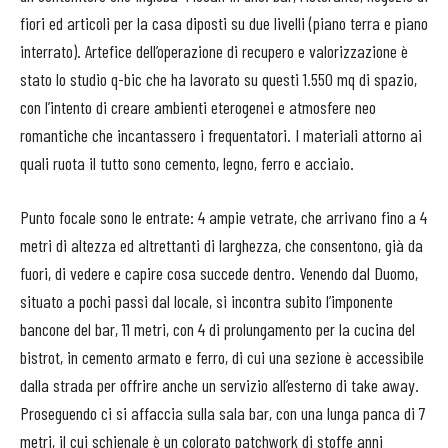
fiori ed articoli per la casa diposti su due livelli (piano terra e piano
interrato). Artefice dell’operazione di recupero e valorizzazione è
stato lo studio q-bic che ha lavorato su questi 1.550 mq di spazio,
con l’intento di creare ambienti eterogenei e atmosfere neo
romantiche che incantassero i frequentatori. I materiali attorno ai
quali ruota il tutto sono cemento, legno, ferro e acciaio.
Punto focale sono le entrate: 4 ampie vetrate, che arrivano fino a 4
metri di altezza ed altrettanti di larghezza, che consentono, già da
fuori, di vedere e capire cosa succede dentro. Venendo dal Duomo,
situato a pochi passi dal locale, si incontra subito l’imponente
bancone del bar, 11 metri, con 4 di prolungamento per la cucina del
bistrot, in cemento armato e ferro, di cui una sezione è accessibile
dalla strada per offrire anche un servizio all’esterno di take away.
Proseguendo ci si affaccia sulla sala bar, con una lunga panca di 7
metri, il cui schienale è un colorato patchwork di stoffe anni