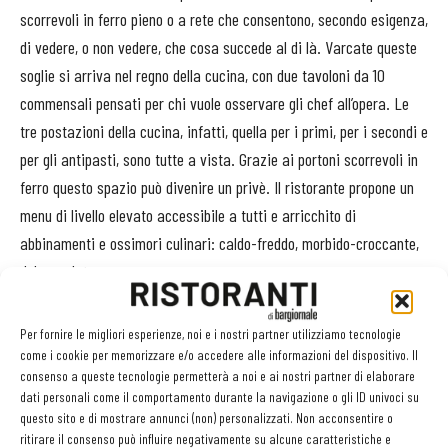
scorrevoli in ferro pieno o a rete che consentono, secondo esigenza,
di vedere, o non vedere, che cosa succede al di là. Varcate queste
soglie si arriva nel regno della cucina, con due tavoloni da 10
commensali pensati per chi vuole osservare gli chef all’opera. Le
tre postazioni della cucina, infatti, quella per i primi, per i secondi e
per gli antipasti, sono tutte a vista. Grazie ai portoni scorrevoli in
ferro questo spazio può divenire un privè. Il ristorante propone un
menu di livello elevato accessibile a tutti e arricchito di
abbinamenti e ossimori culinari: caldo-freddo, morbido-croccante,
dolce-salato.
Al piano di sotto, dove prima c’erano le cantine, è stato creato,
Per fornire le migliori esperienze, noi e i nostri partner utilizziamo tecnologie
infine, un locale nel locale dove si fa musica dal vivo, in un
come i cookie per memorizzare e/o accedere alle informazioni del dispositivo. Il
consenso a queste tecnologie permetterà a noi e ai nostri partner di elaborare
ambiente suddiviso in tre aree, in cui si trova anche un banco bar.
dati personali come il comportamento durante la navigazione o gli ID univoci su
Anche qui l’arredamento è costituito prevalentemente da arredi di
questo sito e di mostrare annunci (non) personalizzati. Non acconsentire o
recupero. Le luci, all’interno di La Menagere, giocano un ruolo
ritirare il consenso può influire negativamente su alcune caratteristiche e