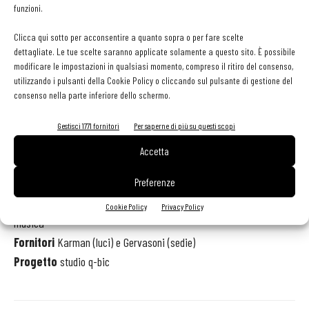
funzioni.
chiave: sono infatti 15 le tipologie presenti, a Led o a filamento
incandescente dove l’elemento lampadina fa da scenografia, create
Clicca qui sotto per acconsentire a quanto sopra o per fare scelte
con diversi materiali come cemento, vetroresina, gesso e metallo.
dettagliate. Le tue scelte saranno applicate solamente a questo sito. È possibile
modificare le impostazioni in qualsiasi momento, compreso il ritiro del consenso,
Sono tutte di Karman, azienda con cui La Menagere ha stretto un
utilizzando i pulsanti della Cookie Policy o cliccando sul pulsante di gestione del
rapporto di collaborazione.
consenso nella parte inferiore dello schermo.
Scheda progetto
Gestisci 1771 fornitori
Per saperne di più su questi scopi
La Menagere
Accetta
Via de' Ginori 8r, Firenze
Preferenze
Superficie
1.550 mq
Posti
a sedere 90 ristorante, 80 caffetteria e cocktail bar, 80 area
Cookie Policy
Privacy Policy
musica
Fornitori
Karman (luci) e Gervasoni (sedie)
Progetto
studio q-bic