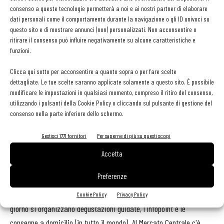
controlli sulla qualità sono molto rigidi: ogni artigiano, infatti, deve
consenso a queste tecnologie permetterà a noi e ai nostri partner di elaborare
sottoscrivere un disciplinare al quale è tenuto ad attenersi per
dati personali come il comportamento durante la navigazione o gli ID univoci su
tutto il periodo di collaborazione».
questo sito e di mostrare annunci (non) personalizzati. Non acconsentire o
ritirare il consenso può influire negativamente su alcune caratteristiche e
funzioni.
«Ogni piatto preparato al Mercato Centrale - prosegue Montano - è
realizzato con prodotti che si trovano all'interno del Mercato
Clicca qui sotto per acconsentire a quanto sopra o per fare scelte
dettagliate. Le tue scelte saranno applicate solamente a questo sito. È possibile
stesso, perché è questa la materia prima che conosciamo
modificare le impostazioni in qualsiasi momento, compreso il ritiro del consenso,
perfettamente, a livello sia di tracciabilità che di storia, e che
utilizzando i pulsanti della Cookie Policy o cliccando sul pulsante di gestione del
vogliamo e comunicare al meglio alla clientela».
consenso nella parte inferiore dello schermo.
Gestisci 1771 fornitori
Per saperne di più su questi scopi
A fare da cornice agli artigiani ci sono una trattoria, la Tosca, e la
pizzeria, con coperti disponibili anche al piano di sopra con
Accetta
servizio al tavolo, una banca, una libreria a tema enogastronomico,
Preferenze
lo store della Fiorentina, una birreria, un bar, la scuola di cucina
Lorenzo dei Medici, l'enoscuola a cura di Luca Gardini dove ogni
Cookie Policy
Privacy Policy
giorno si organizzano degustazioni guidate, l'infopoint e le
consegne a domicilio (in tutto il mondo). Al Mercato Centrale c'è