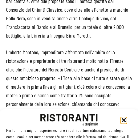
bar centrale. Altre due proposte sono l'Enoteca gestita dal
Consorzio del Chianti Classico, dove oltre alle etichette a marchio
Gallo Nero, sono in vendita anche altre tipologie di vino, dal
Franciacorta al Barolo e al Brunello, per un totale di oltre 2.000
bottiglie, e la birreria a insegna Birra Moretti.
Umberto Montano, imprenditore affermato nell'ambito della
ristorazione e proprietario di tre ristoranti molto noti a Firenze,
oltre che l'ideatore del Mercato Centrale è anche il presidente di
questo ambizioso progetto: «L'idea alla base di tutto è stata quella
di mettere in prima linea gli artigiani, cioè coloro che conoscono la
materia prima e sanno come trattarla. Mi sono occupato
personalmente della loro selezione, chiamando chi conoscevo
direttamente e chi sapevo essere capace di lavorare in modo
eccellente. Le botteghe sono date in affidamento e ognuna di esse
paga una percentuale sul fatturato. Il contratto è di tre anni e i
Per fornire le migliori esperienze, noi e i nostri partner utilizziamo tecnologie
come i cookie per memorizzare e/o accedere alle informazioni del dispositivo. Il