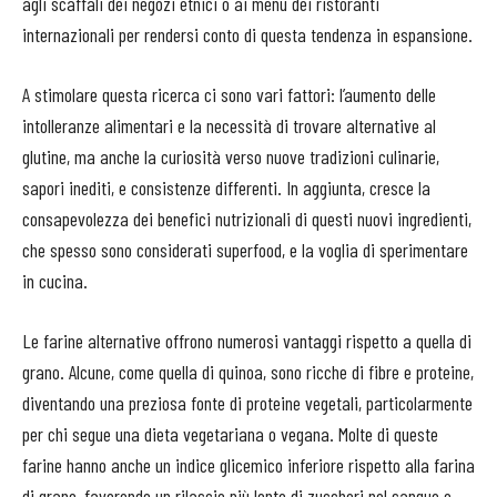
agli scaffali dei negozi etnici o ai menù dei ristoranti
internazionali per rendersi conto di questa tendenza in espansione.
A stimolare questa ricerca ci sono vari fattori: l’aumento delle
intolleranze alimentari e la necessità di trovare alternative al
glutine, ma anche la curiosità verso nuove tradizioni culinarie,
sapori inediti, e consistenze differenti. In aggiunta, cresce la
consapevolezza dei benefici nutrizionali di questi nuovi ingredienti,
che spesso sono considerati superfood, e la voglia di sperimentare
in cucina.
Le farine alternative offrono numerosi vantaggi rispetto a quella di
grano. Alcune, come quella di quinoa, sono ricche di fibre e proteine,
diventando una preziosa fonte di proteine vegetali, particolarmente
per chi segue una dieta vegetariana o vegana. Molte di queste
farine hanno anche un indice glicemico inferiore rispetto alla farina
di grano, favorendo un rilascio più lento di zuccheri nel sangue e