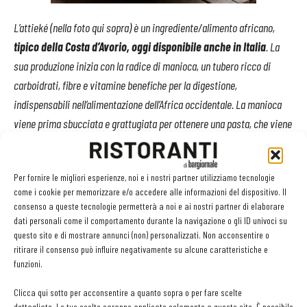
L’attieké (nella foto qui sopra)
è un ingrediente/alimento africano,
La 
tipico della Costa d’Avorio, oggi disponibile anche in Italia
. La
nor
sua produzione inizia con la radice di manioca, un tubero ricco di
chi
carboidrati, fibre e vitamine benefiche per la digestione,
par
indispensabili nell’alimentazione dell’Africa occidentale. La manioca
man
viene prima sbucciata e grattugiata per ottenere una pasta, che viene
abi
poi fermentata per diversi giorni. Questo processo di fermentazione è
ter
cruciale, poiché conferisce all’attieké il suo sapore tipico
e distintivo,
Per fornire le migliori esperienze, noi e i nostri partner utilizziamo tecnologie
mic
leggermente acidulo.
come i cookie per memorizzare e/o accedere alle informazioni del dispositivo. Il
ott
consenso a queste tecnologie permetterà a noi e ai nostri partner di elaborare
Dopo la fermentazione, la pasta di manioca viene cotta a
tut
dati personali come il comportamento durante la navigazione o gli ID univoci su
questo sito e di mostrare annunci (non) personalizzati. Non acconsentire o
vapore, creando una consistenza
granulosa simile a quella
del
aut
ritirare il consenso può influire negativamente su alcune caratteristiche e
couscous
. Lo si trova
abbastanza comunemente
nei negozi di
funzioni.
Tra
prodotti africani
in due versioni: fresco o congelato, solo da
cou
Clicca qui sotto per acconsentire a quanto sopra o per fare scelte
riscaldare, già pronto
per l’uso o secco, da cuocere
a vapore, come si
dettagliate. Le tue scelte saranno applicate solamente a questo sito. È possibile