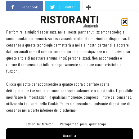
Facebook
Twitter
Per fornire le migliori esperienze, noi e i nostri partner utilizziamo tecnologie
LEGGI ANCHE
come i cookie per memorizzare e/o accedere alle informazioni del dispositivo. Il
consenso a queste tecnologie permetterà a noi e ai nostri partner di elaborare
contenuto sponsorizzato
dati personali come il comportamento durante la navigazione o gli ID univoci su
Sogemi rafforza i servizi per la ristorazione: orario
questo sito e di mostrare annunci (non) personalizzati. Non acconsentire o
esteso e tessera gratuita per i professionisti
ritirare il consenso può influire negativamente su alcune caratteristiche e
HoReCa
funzioni.
Clicca qui sotto per acconsentire a quanto sopra o per fare scelte
Deloitte: la cucina italiana leader nel mondo. A livello
dettagliate. Le tue scelte saranno applicate solamente a questo sito. È possibile
globale vale 253 miliardi di euro
modificare le impostazioni in qualsiasi momento, compreso il ritiro del consenso,
utilizzando i pulsanti della Cookie Policy o cliccando sul pulsante di gestione del
consenso nella parte inferiore dello schermo.
Al Castello di Casole debutta “Territori”: Daniele Sera
inaugura il progetto con Norbert Niederkofler
Gestisci 1771 fornitori
Per saperne di più su questi scopi
Accetta