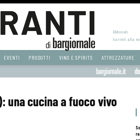
Abbonati
Iscriviti alla n
EVENTI
PRODOTTI
VINO E SPIRITS
ATTREZZATURE
): una cucina a fuoco vivo
S
ra