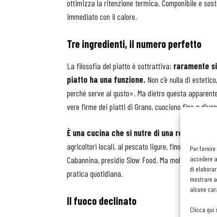
ottimizza la ritenzione termica. Componibile e sosten
immediato con il calore.
Tre ingredienti, il numero perfetto
La filosofia del piatto è sottrattiva:
raramente si 
piatto ha una funzione.
Non c’è nulla di estetico
perché serve al gusto». Ma dietro questa apparente 
vere firme dei piatti di Grano, cuociono fino a dive
È una cucina che si nutre di una rete di prod
agricoltori locali, al pescato ligure, fino ai formag
Per fornire
accedere al
Cabannina, presidio Slow Food. Ma molto arriva anc
di elaborar
pratica quotidiana.
mostrare an
alcune cara
Il fuoco declinato
Clicca qui 