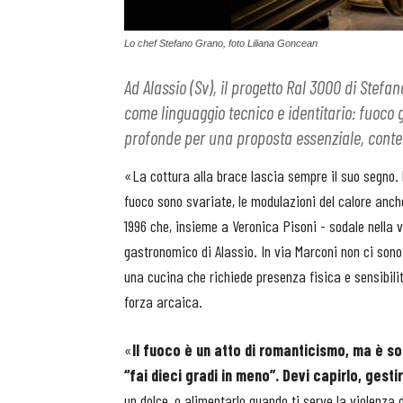
Lo chef Stefano Grano, foto Liliana Goncean
Ad Alassio (Sv), il progetto Ral 3000 di Stefa
come linguaggio tecnico e identitario: fuoco g
profonde per una proposta essenziale, conte
«La cottura alla brace lascia sempre il suo segno.
fuoco sono svariate, le modulazioni del calore anch
1996 che, insieme a Veronica Pisoni - sodale nella 
gastronomico di Alassio. In via Marconi non ci sono
una cucina che richiede presenza fisica e sensibili
forza arcaica.
«
Il fuoco è un atto di romanticismo, ma è so
“fai dieci gradi in meno”. Devi capirlo, gesti
un dolce, o alimentarlo quando ti serve la violenza 