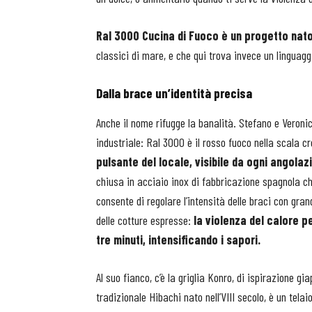
Ral 3000 Cucina di Fuoco è un progetto nat
classici di mare, e che qui trova invece un linguaggi
Dalla brace un’identità precisa
Anche il nome rifugge la banalità. Stefano e Veronic
industriale: Ral 3000 è il rosso fuoco nella scala 
pulsante del locale, visibile da ogni angolaz
chiusa in acciaio inox di fabbricazione spagnola che 
consente di regolare l’intensità delle braci con gra
delle cotture espresse:
la violenza del calore p
tre minuti, intensificando i sapori.
Al suo fianco, c’è la griglia Konro, di ispirazione 
tradizionale Hibachi nato nell’VIII secolo, è un tela