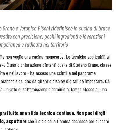
no Grano e Veronica Pisoni ridefinisce la cucina di brace
estito con precisione, pochi ingredienti e lavorazioni
mporanea e radicata nel territorio
 Ma non voglio una cucina monocorde. Le tecniche applicabili al
e». È una dichiarazione d’intenti quella di Stefano Grano, classe
vita e nel lavoro - ha acceso una scintilla nel panorama
 manopole del gas da girare o display digitali da impostare. C’è
tà, un atto di sottomissione e dominio al tempo stesso su una
prattutto una sfida tecnica continua. Non puoi dirgli
rlo, aspettare
che il ciclo della fiamma decresca per cuocere
del calore».