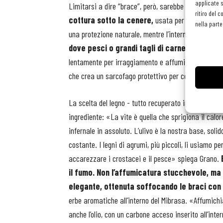
applicate s
Limitarsi a dire “brace”, però, sarebbe riduttivo.
Qu
ritiro del 
cottura sotto la cenere,
usata per le verdure, c
nella parte
una protezione naturale, mentre l’interno cuoce pe
dove pesci o grandi tagli di carne vengono 
lentamente per irraggiamento e affumicandosi dolceme
che crea un sarcofago protettivo per cotture lunghe
La scelta del legno - tutto recuperato in zona - è il
ingrediente: «La vite è quella che sprigiona il calor
infernale in assoluto. L’ulivo è la nostra base, solid
costante. I legni di agrumi, più piccoli, li usiamo pe
accarezzare i crostacei e il pesce» spiega Grano.
il fumo. Non l’affumicatura stucchevole, ma 
elegante, ottenuta soffocando le braci con 
erbe aromatiche all’interno del Mibrasa. «Affumich
anche l’olio, con un carbone acceso inserito all’inte