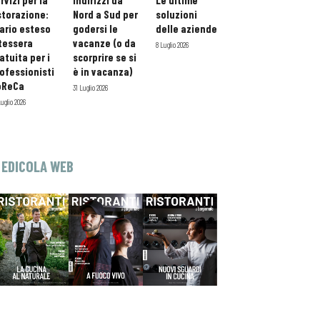
rvizi per la
indirizzi da
Le ultime
storazione:
Nord a Sud per
soluzioni
ario esteso
godersi le
delle aziende
tessera
vacanze (o da
8 Luglio 2026
atuita per i
scorprire se si
ofessionisti
è in vacanza)
oReCa
31 Luglio 2026
Luglio 2026
EDICOLA WEB