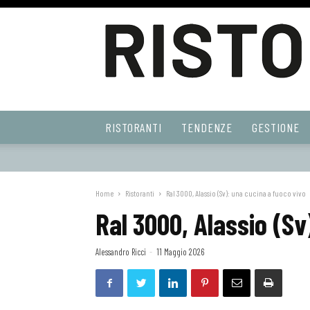
Ristoranti
RISTORANTI
TENDENZE
GESTIONE
Web
Home
Ristoranti
Ral 3000, Alassio (Sv): una cucina a fuoco vivo
Ral 3000, Alassio (Sv
Alessandro Ricci
-
11 Maggio 2026