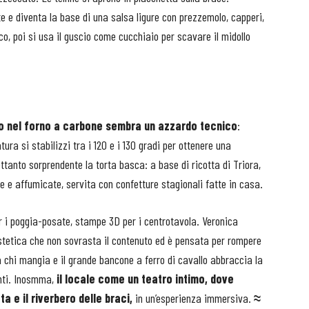
e e diventa la base di una salsa ligure con prezzemolo, capperi,
o, poi si usa il guscio come cucchiaio per scavare il midollo
o nel forno a carbone sembra un azzardo tecnico
:
ura si stabilizzi tra i 120 e i 130 gradi per ottenere una
ttanto sorprendente la torta basca: a base di ricotta di Triora,
e e affumicate, servita con confetture stagionali fatte in casa.
per i poggia-posate, stampe 3D per i centrotavola. Veronica
estetica che non sovrasta il contenuto ed è pensata per rompere
a chi mangia e il grande bancone a ferro di cavallo abbraccia la
enti. Inosmma,
il locale come un teatro intimo, dove
ta e il riverbero delle braci,
in un’esperienza immersiva.
≈