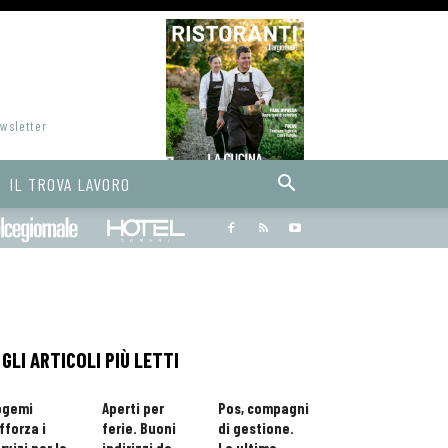
ewsletter
IL TROVA LAVORO
Bargiornale
dolcegiornale
Hoteldomani
GLI ARTICOLI PIÙ LETTI
ogemi
Aperti per
Pos, compagni
fforza i
ferie. Buoni
di gestione.