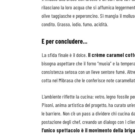
rilasciano la loro acqua che si affumica leggerment
olive taggiasche e peperoncino. Si mangia il mollusc
condito. Grasso, iodio, fumo, acidità.
E per concludere...
La sfida finale è il dolce.
Il crème caramel cott
bisogna aspettare che il forno “muoia” e la temperat
consistenza setosa con un lieve sentore fumé. Altre
cotta nel Mibrasa che le conferisce note caramellat
L’ambiente riflette la cucina: vetro, legno fossile 
Pisoni, anima artistica del progetto, ha curato un’
le barriere. Non c’è un pass a dividere chi cucina d
postazione degli chef, creando un dialogo con i cli
l’unico spettacolo è il movimento della briga