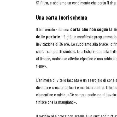
Si filtra, e abbiamo un condimento che porta il dna 
Una carta fuori schema
Il benvenuto - da una
carta che non segue la rig
delle portate
- è già un manifesto programmatico:
lievitazione di 36 ore. Lo cuociamo alla brace, lo f
chef. Tra i piatti simbolo, le ortiche in pastella fri
al limone, maionese all’erba cipollina e una robiol
fieno».
L’animella di vitello laccata è un esercizio di cons
diventare croccante fuori e morbida dentro. Il fondo
clementine e mirto. «C’è sempre qualcuno al tavolo ch
finisce che la mangiano».
Il midollo alla brace con arselle è un surf and turf 