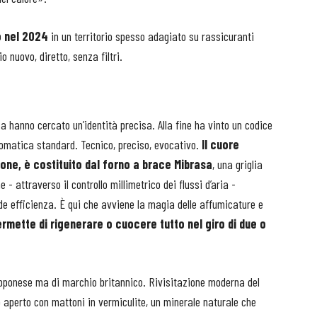
o nel 2024
in un territorio spesso adagiato su rassicuranti
o nuovo, diretto, senza filtri.
a hanno cercato un’identità precisa. Alla fine ha vinto un codice
cromatica standard. Tecnico, preciso, evocativo.
Il cuore
ione, è costituito dal forno a brace Mibrasa
, una griglia
- attraverso il controllo millimetrico dei flussi d’aria -
nde efficienza. È qui che avviene la magia delle affumicature e
ermette di rigenerare o cuocere tutto nel giro di due o
giapponese ma di marchio britannico. Rivisitazione moderna del
io aperto con mattoni in vermiculite, un minerale naturale che