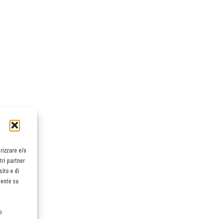
orizzare e/o
tri partner
ito e di
mente su
o