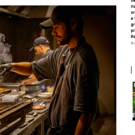
se
ri
or
e 
gr
pr
H
29 