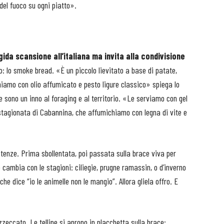
del fuoco su ogni piatto».
ida scansione all’italiana ma invita alla condivisione
 lo smoke bread. «È un piccolo lievitato a base di patate,
iniamo con olio affumicato e pesto ligure classico» spiega lo
tte sono un inno al foraging e al territorio. «Le serviamo con gel
a stagionata di Cabannina, che affumichiamo con legna di vite e
istenze. Prima sbollentata, poi passata sulla brace viva per
 cambia con le stagioni: ciliegie, prugne ramassin, o d’inverno
e dice “io le animelle non le mangio”. Allora gliela offro. E
azzeccato. Le telline si aprono in placchetta sulla brace: