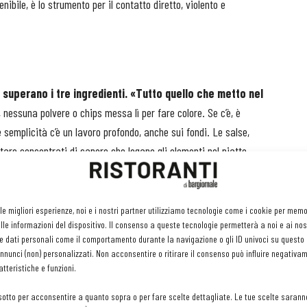
ibile, è lo strumento per il contatto diretto, violento e
superano i tre ingredienti. «Tutto quello che metto nel
, nessuna polvere o chips messa lì per fare colore. Se c’è, è
semplicità c’è un lavoro profondo, anche sui fondi. Le salse,
ntare concentrati di sapore che legano gli elementi nel piatto.
uttori selezionati:
dalle verdure biodinamiche di piccoli
gi e le carni di Cornus, azienda agricola che lavora con la razza
 le migliori esperienze, noi e i nostri partner utilizziamo tecnologie come i cookie per mem
le informazioni del dispositivo. Il consenso a queste tecnologie permetterà a noi e ai nos
he dalla raccolta diretta: il foraging non è una moda, ma una
e dati personali come il comportamento durante la navigazione o gli ID univoci su questo s
nunci (non) personalizzati. Non acconsentire o ritirare il consenso può influire negativa
tteristiche e funzioni.
sotto per acconsentire a quanto sopra o per fare scelte dettagliate. Le tue scelte sarann