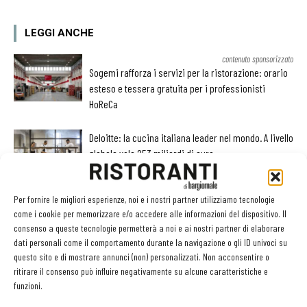
LEGGI ANCHE
contenuto sponsorizzato
Sogemi rafforza i servizi per la ristorazione: orario
esteso e tessera gratuita per i professionisti
HoReCa
Deloitte: la cucina italiana leader nel mondo. A livello
globale vale 253 miliardi di euro
Per fornire le migliori esperienze, noi e i nostri partner utilizziamo tecnologie
Al Castello di Casole debutta “Territori”: Daniele Sera
come i cookie per memorizzare e/o accedere alle informazioni del dispositivo. Il
inaugura il progetto con Norbert Niederkofler
consenso a queste tecnologie permetterà a noi e ai nostri partner di elaborare
dati personali come il comportamento durante la navigazione o gli ID univoci su
questo sito e di mostrare annunci (non) personalizzati. Non acconsentire o
ritirare il consenso può influire negativamente su alcune caratteristiche e
funzioni.