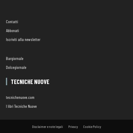
Contatti
Abbonati
Iscriviti alla newsletter
Bargiornale
Dolcegiornale
TECNICHE NUOVE
tecnichenuove.com
I libri Tecniche Nuove
Disclaimer e note legali
Privacy
Cookie Policy