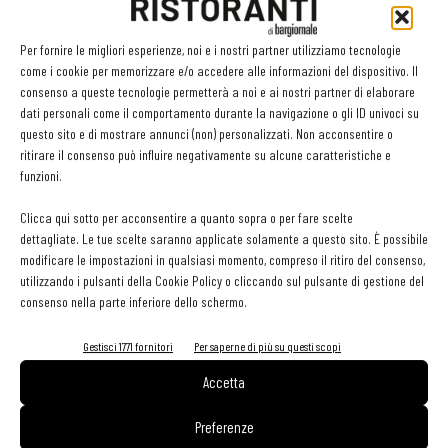
LEGGI ANCHE
Per fornire le migliori esperienze, noi e i nostri partner utilizziamo tecnologie
come i cookie per memorizzare e/o accedere alle informazioni del dispositivo. Il
contenuto sponsorizzato
Sogemi rafforza i servizi per la ristorazione: orario
consenso a queste tecnologie permetterà a noi e ai nostri partner di elaborare
dati personali come il comportamento durante la navigazione o gli ID univoci su
esteso e tessera gratuita per i professionisti
questo sito e di mostrare annunci (non) personalizzati. Non acconsentire o
HoReCa
ritirare il consenso può influire negativamente su alcune caratteristiche e
funzioni.
Deloitte: la cucina italiana leader nel mondo. A livello
globale vale 253 miliardi di euro
Clicca qui sotto per acconsentire a quanto sopra o per fare scelte
dettagliate. Le tue scelte saranno applicate solamente a questo sito. È possibile
modificare le impostazioni in qualsiasi momento, compreso il ritiro del consenso,
utilizzando i pulsanti della Cookie Policy o cliccando sul pulsante di gestione del
Al Castello di Casole debutta “Territori”: Daniele Sera
consenso nella parte inferiore dello schermo.
inaugura il progetto con Norbert Niederkofler
Gestisci 1771 fornitori
Per saperne di più su questi scopi
Accetta
Preferenze