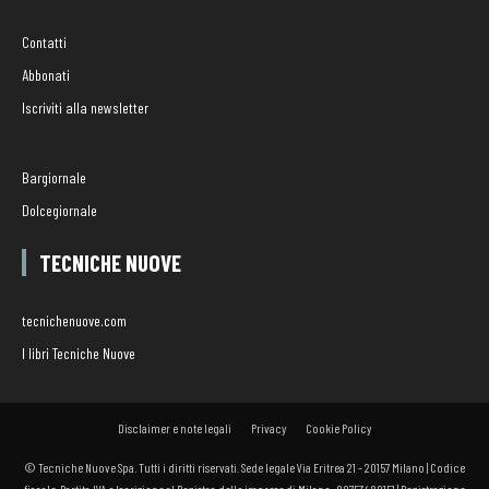
Contatti
Abbonati
Iscriviti alla newsletter
Bargiornale
Dolcegiornale
TECNICHE NUOVE
tecnichenuove.com
I libri Tecniche Nuove
Disclaimer e note legali
Privacy
Cookie Policy
© Tecniche Nuove Spa. Tutti i diritti riservati. Sede legale Via Eritrea 21 - 20157 Milano | Codice