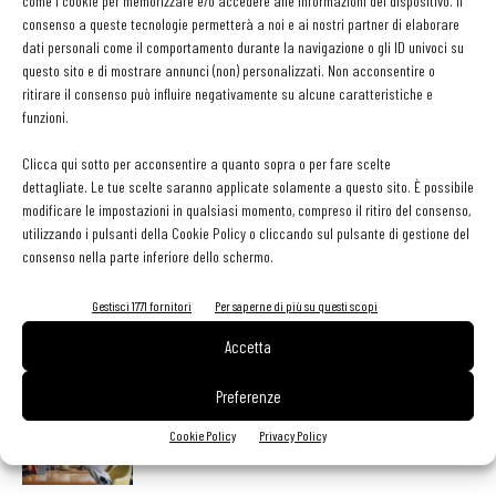
come i cookie per memorizzare e/o accedere alle informazioni del dispositivo. Il
kWh, che al costo medio di 13 centesimi a kWh comportano una
consenso a queste tecnologie permetterà a noi e ai nostri partner di elaborare
dati personali come il comportamento durante la navigazione o gli ID univoci su
spesa per l’elettricità di poco più di 30 euro.
questo sito e di mostrare annunci (non) personalizzati. Non acconsentire o
ritirare il consenso può influire negativamente su alcune caratteristiche e
funzioni.
TAG
cantinetta
concept
nevada
vino
Clicca qui sotto per acconsentire a quanto sopra o per fare scelte
dettagliate. Le tue scelte saranno applicate solamente a questo sito. È possibile
modificare le impostazioni in qualsiasi momento, compreso il ritiro del consenso,
utilizzando i pulsanti della Cookie Policy o cliccando sul pulsante di gestione del
consenso nella parte inferiore dello schermo.
Facebook
Twitter
Gestisci 1771 fornitori
Per saperne di più su questi scopi
Accetta
LEGGI ANCHE
Preferenze
Pos, compagni di gestione. Le ultime soluzioni delle
Cookie Policy
Privacy Policy
aziende