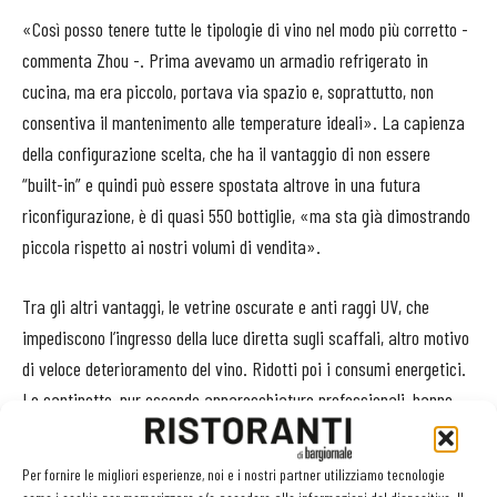
«Così posso tenere tutte le tipologie di vino nel modo più corretto -
commenta Zhou -. Prima avevamo un armadio refrigerato in
cucina, ma era piccolo, portava via spazio e, soprattutto, non
consentiva il mantenimento alle temperature ideali». La capienza
della configurazione scelta, che ha il vantaggio di non essere
“built-in” e quindi può essere spostata altrove in una futura
riconfigurazione, è di quasi 550 bottiglie, «ma sta già dimostrando
piccola rispetto ai nostri volumi di vendita».
Tra gli altri vantaggi, le vetrine oscurate e anti raggi UV, che
impediscono l’ingresso della luce diretta sugli scaffali, altro motivo
di veloce deterioramento del vino. Ridotti poi i consumi energetici.
Le cantinette, pur essendo apparecchiature professionali, hanno
l’obbligo dell’etichetta energetica. Per questo motivo è facile
prevederne i costi di gestione all’atto dell’acquisto. In particolare, la
Per fornire le migliori esperienze, noi e i nostri partner utilizziamo tecnologie
Concept di Nevada è di classe B, con un consumo annuo di 237