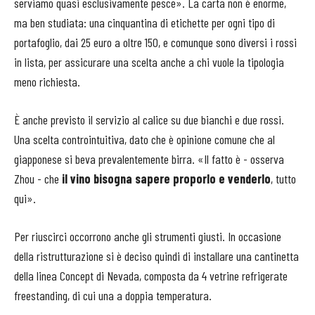
serviamo quasi esclusivamente pesce». La carta non è enorme,
ma ben studiata: una cinquantina di etichette per ogni tipo di
portafoglio, dai 25 euro a oltre 150, e comunque sono diversi i rossi
in lista, per assicurare una scelta anche a chi vuole la tipologia
meno richiesta.
È anche previsto il servizio al calice su due bianchi e due rossi.
Una scelta controintuitiva, dato che è opinione comune che al
giapponese si beva prevalentemente birra. «Il fatto è - osserva
Zhou - che
il vino bisogna sapere proporlo e venderlo
, tutto
qui».
Per riuscirci occorrono anche gli strumenti giusti. In occasione
della ristrutturazione si è deciso quindi di installare una cantinetta
della linea Concept di Nevada, composta da 4 vetrine refrigerate
freestanding, di cui una a doppia temperatura.