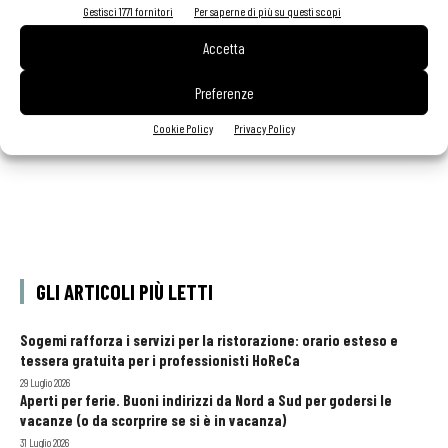
Gestisci 1771 fornitori
Per saperne di più su questi scopi
Due creme ai peperoni alla prova dello chef
Accetta
Carcangiu
Preferenze
Cookie Policy
Privacy Policy
GLI ARTICOLI PIÙ LETTI
Sogemi rafforza i servizi per la ristorazione: orario esteso e
tessera gratuita per i professionisti HoReCa
29 Luglio 2026
Aperti per ferie. Buoni indirizzi da Nord a Sud per godersi le
vacanze (o da scorprire se si è in vacanza)
31 Luglio 2026