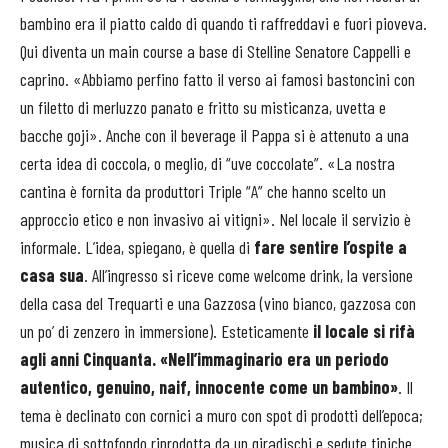
bambino era il piatto caldo di quando ti raffreddavi e fuori pioveva.
Qui diventa un main course a base di Stelline Senatore Cappelli e
caprino. «Abbiamo perfino fatto il verso ai famosi bastoncini con
un filetto di merluzzo panato e fritto su misticanza, uvetta e
bacche goji». Anche con il beverage il Pappa si è attenuto a una
certa idea di coccola, o meglio, di “uve coccolate”. «La nostra
cantina è fornita da produttori Triple “A” che hanno scelto un
approccio etico e non invasivo ai vitigni». Nel locale il servizio è
informale. L’idea, spiegano, è quella di
fare sentire l’ospite a
casa sua
. All’ingresso si riceve come welcome drink, la versione
della casa del Trequarti e una Gazzosa (vino bianco, gazzosa con
un po’ di zenzero in immersione). Esteticamente
il locale si rifà
agli anni Cinquanta. «Nell’immaginario era un periodo
autentico, genuino, naif, innocente come un bambino»
. Il
tema è declinato con cornici a muro con spot di prodotti dell’epoca;
musica di sottofondo riprodotta da un giradischi e sedute tipiche