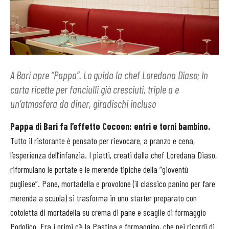
A Bari apre “Pappa”. Lo guida la chef Loredana Diaso; In
carta ricette per fanciulli già cresciuti, triple a e
un’atmosfera da diner, giradischi incluso
Pappa di Bari fa l’effetto Cocoon: entri e torni bambino.
Tutto il ristorante è pensato per rievocare, a pranzo e cena,
l’esperienza dell’infanzia. I piatti, creati dalla chef Loredana Diaso,
riformulano le portate e le merende tipiche della “gioventù
pugliese”. Pane, mortadella e provolone (il classico panino per fare
merenda a scuola) si trasforma in uno starter preparato con
cotoletta di mortadella su crema di pane e scaglie di formaggio
Podolico. Fra i primi c’è la Pastina e formaggino, che nei ricordi di