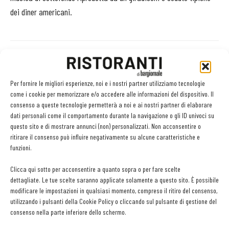
dei diner americani.
Facebook
Twitter
Per fornire le migliori esperienze, noi e i nostri partner utilizziamo tecnologie
come i cookie per memorizzare e/o accedere alle informazioni del dispositivo. Il
consenso a queste tecnologie permetterà a noi e ai nostri partner di elaborare
dati personali come il comportamento durante la navigazione o gli ID univoci su
LEGGI ANCHE
questo sito e di mostrare annunci (non) personalizzati. Non acconsentire o
ritirare il consenso può influire negativamente su alcune caratteristiche e
funzioni.
Conversazioni sulle spezie, è l’ora della
miscelazione: parola di chef Apreda
Clicca qui sotto per acconsentire a quanto sopra o per fare scelte
dettagliate. Le tue scelte saranno applicate solamente a questo sito. È possibile
modificare le impostazioni in qualsiasi momento, compreso il ritiro del consenso,
Si fa presto a dire mozzarella: la sfida dello chef
utilizzando i pulsanti della Cookie Policy o cliccando sul pulsante di gestione del
consenso nella parte inferiore dello schermo.
Carcangiu con i latticini